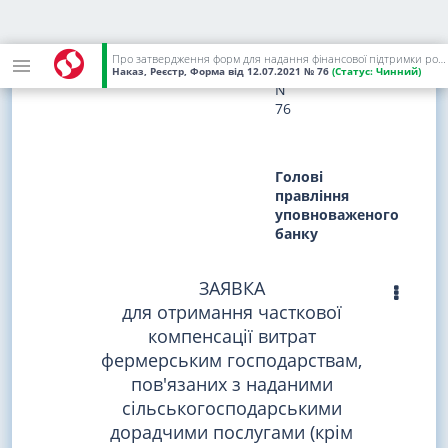
12
липня
2021
Про затвердження форм для надання фінансової підтримки розвитку фермерських господарств
року
Наказ, Реєстр, Форма
від 12.07.2021
№ 76
(Статус:
Чинний)
N
76
Голові
правління
уповноваженого
банку
ЗАЯВКА
для отримання часткової
компенсації витрат
фермерським господарствам,
пов'язаних з наданими
сільськогосподарськими
дорадчими послугами (крім