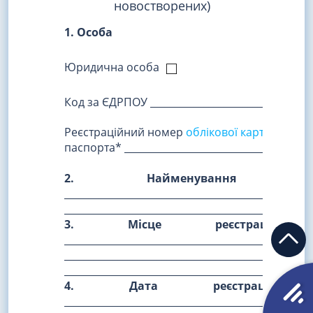
новостворених)
1. Особа
Юридична особа
Код за ЄДРПОУ __________________________________
Реєстраційний номер
облікової картки платн
паспорта* _______________________________________
2. Найменування ферме
___________________________________________
__________________________________________________
3. Місце реєстрації фер
__________________________________________
__________________________________________________
__________________________________________________
4. Дата реєстрації фер
___________________________________________