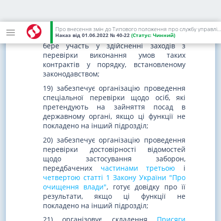
продовження строку дії, розірвання
контрактів про проходження державної
служби та контрактів з керівниками
Про внесення змін до Типового положення про службу управління персоналом державного органу
Наказ
від 01.06.2022
№ 40-22
(Статус:
Чинний)
підпорядкованих організацій, а також
бере участь у здійсненні заходів з
перевірки виконання умов таких
контрактів у порядку, встановленому
законодавством;
19) забезпечує організацію проведення
спеціальної перевірки щодо осіб, які
претендують на зайняття посад в
державному органі, якщо ці функції не
покладено на інший підрозділ;
20) забезпечує організацію проведення
перевірки достовірності відомостей
щодо застосування заборон,
передбачених
частинами третьою
і
четвертою статті 1 Закону України "Про
очищення влади"
, готує довідку про її
результати, якщо ці функції не
покладено на інший підрозділ;
21) організовує складення
Присяги