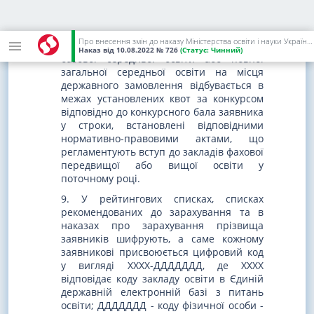
мови може використовуватись як оцінка
індивідуальної усної співбесіди.
Про внесення змін до наказу Міністерства освіти і науки України від 01 березня 2021 року N 271
8. Зарахування заявників на основі
Наказ
від 10.08.2022
№ 726
(Статус:
Чинний)
базової середньої освіти або повної
загальної середньої освіти на місця
державного замовлення відбувається в
межах установлених квот за конкурсом
відповідно до конкурсного бала заявника
у строки, встановлені відповідними
нормативно-правовими актами, що
регламентують вступ до закладів фахової
передвищої або вищої освіти у
поточному році.
9. У рейтингових списках, списках
рекомендованих до зарахування та в
наказах про зарахування прізвища
заявників шифрують, а саме кожному
заявникові присвоюється цифровий код
у вигляді ХХХХ-ДДДДДДД, де ХХХХ
відповідає коду закладу освіти в Єдиній
державній електронній базі з питань
освіти; ДДДДДДД - коду фізичної особи -