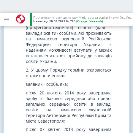
отримання документів про загальну
середню освіту та особливі умови
прийому для здобуття вищої, фахової
Про внесення змін до наказу Міністерства освіти і науки України від 01 березня 2021 року N 271
Наказ
від 10.08.2022
№ 726
(Статус:
Чинний)
передвищої освіти, професійної
(професійно-технічної) освіти (далі -
заклади освіти) особами, які проживають
на тимчасово окупованій Російською
Федерацією території України, із
наданням можливості вступати у межах
встановлених квот прийому до закладів
освіти України.
2. У цьому Порядку терміни вживаються
в таких значеннях:
заявник - особа, яка:
після 20 лютого 2014 року завершила
здобуття базової середньої або повної
загальної середньої освіти в закладі
освіти на тимчасово окупованій
території Автономної Республіки Крим та
міста Севастополя;
після 07 квітня 2014 року завершила