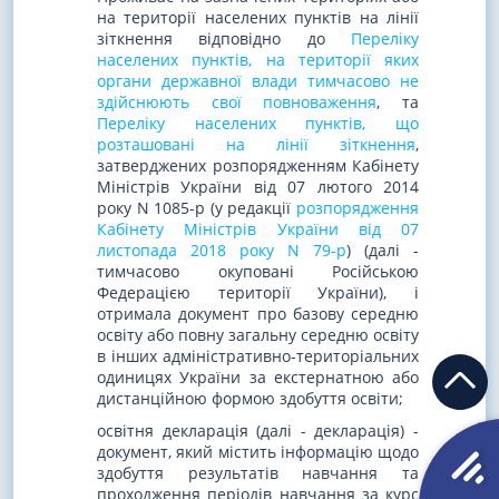
на території населених пунктів на лінії
зіткнення відповідно до
Переліку
населених пунктів, на території яких
органи державної влади тимчасово не
здійснюють свої повноваження
, та
Переліку населених пунктів, що
розташовані на лінії зіткнення
,
затверджених розпорядженням Кабінету
Міністрів України від 07 лютого 2014
року N 1085-р (у редакції
розпорядження
Кабінету Міністрів України від 07
листопада 2018 року N 79-р
) (далі -
тимчасово окуповані Російською
Федерацією території України), і
отримала документ про базову середню
освіту або повну загальну середню освіту
в інших адміністративно-територіальних
одиницях України за екстернатною або
дистанційною формою здобуття освіти;
освітня декларація (далі - декларація) -
документ, який містить інформацію щодо
здобуття результатів навчання та
проходження періодів навчання за курс