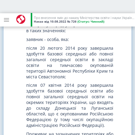
наданням можливості вступати у межах
встановлених квот прийому до закладів
освіти України.
Про внесення змін до наказу Міністерства освіти і науки України від 01 березня 2021 року N 271
Наказ
від 10.08.2022
№ 726
(Статус:
Чинний)
2. У цьому Порядку терміни вживаються
в таких значеннях:
заявник - особа, яка:
після 20 лютого 2014 року завершила
здобуття базової середньої або повної
загальної середньої освіти в закладі
освіти на тимчасово окупованій
території Автономної Республіки Крим та
міста Севастополя;
після 07 квітня 2014 року завершила
здобуття базової середньої освіти або
повної загальної середньої освіти на
окремих територіях України, що входять
до складу Донецької та Луганської
областей, що є окупованими Російською
Федерацією (у тому числі окупаційною
адміністрацією Російської Федерації).
Проживає на зазначених територіях або