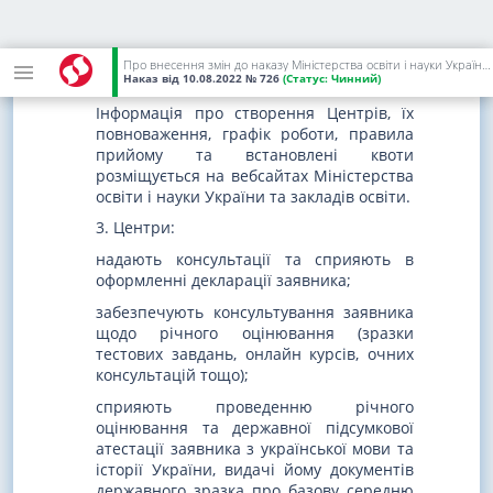
підрозділу приймальної комісії.
Керівником Центру призначається один
із заступників відповідального секретаря
Про внесення змін до наказу Міністерства освіти і науки України від 01 березня 2021 року N 271
приймальної комісії.
Наказ
від 10.08.2022
№ 726
(Статус:
Чинний)
Інформація про створення Центрів, їх
повноваження, графік роботи, правила
прийому та встановлені квоти
розміщується на вебсайтах Міністерства
освіти і науки України та закладів освіти.
3. Центри:
надають консультації та сприяють в
оформленні декларації заявника;
забезпечують консультування заявника
щодо річного оцінювання (зразки
тестових завдань, онлайн курсів, очних
консультацій тощо);
сприяють проведенню річного
оцінювання та державної підсумкової
атестації заявника з української мови та
історії України, видачі йому документів
державного зразка про базову середню