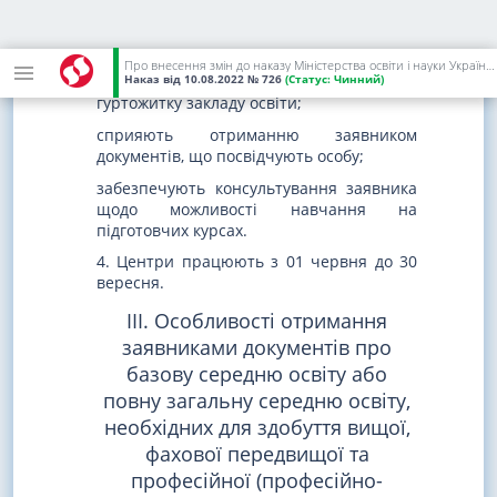
сприяють поселенню заявника на час
проходження річного оцінювання,
державної підсумкової атестації та
Про внесення змін до наказу Міністерства освіти і науки України від 01 березня 2021 року N 271
Наказ
від 10.08.2022
№ 726
(Статус:
Чинний)
проведення вступного випробування до
гуртожитку закладу освіти;
сприяють отриманню заявником
документів, що посвідчують особу;
забезпечують консультування заявника
щодо можливості навчання на
підготовчих курсах.
4. Центри працюють з 01 червня до 30
вересня.
III. Особливості отримання
заявниками документів про
базову середню освіту або
повну загальну середню освіту,
необхідних для здобуття вищої,
фахової передвищої та
професійної (професійно-