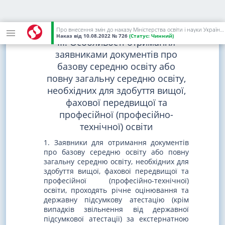
підготовчих курсах.
4. Центри працюють з 01 червня до 30
вересня.
Про внесення змін до наказу Міністерства освіти і науки України від 01 березня 2021 року N 271
Наказ
від 10.08.2022
№ 726
(Статус:
Чинний)
III. Особливості отримання
заявниками документів про
базову середню освіту або
повну загальну середню освіту,
необхідних для здобуття вищої,
фахової передвищої та
професійної (професійно-
технічної) освіти
1. Заявники для отримання документів
про базову середню освіту або повну
загальну середню освіту, необхідних для
здобуття вищої, фахової передвищої та
професійної (професійно-технічної)
освіти, проходять річне оцінювання та
державну підсумкову атестацію (крім
випадків звільнення від державної
підсумкової атестації) за екстернатною