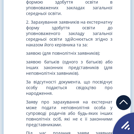
формою здобуття освіти в
уповноважених закладах загальної
середньої освіти.
2. Зарахування заявників на екстернатну
форму здобуття освіти до
уповноваженого закладу загальної
середньої освіти здійснюється згідно з
наказом його керівника та за:
заявою (для повнолітніх заявників);
заявою батьків (одного з батьків) або
інших законних представників (для
неповнолітніх заявників).
За відсутності документа, що посвідчує
особу подається свідоцтво про
народження.
Заяву про зарахування на екстернат
може подати неповнолітня особа у
супроводі родичів або будь-яких інших
повнолітніх осіб, які не є її законними
представниками.
Під час подання заяви заявник