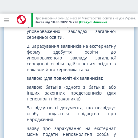
освіти, проходять річне оцінювання та
державну підсумкову атестацію (крім
випадків звільнення від державної
Про внесення змін до наказу Міністерства освіти і науки України від 01 березня 2021 року N 271
підсумкової атестації) за екстернатною
Наказ
від 10.08.2022
№ 726
(Статус:
Чинний)
формою здобуття освіти в
уповноважених закладах загальної
середньої освіти.
2. Зарахування заявників на екстернатну
форму здобуття освіти до
уповноваженого закладу загальної
середньої освіти здійснюється згідно з
наказом його керівника та за:
заявою (для повнолітніх заявників);
заявою батьків (одного з батьків) або
інших законних представників (для
неповнолітніх заявників).
За відсутності документа, що посвідчує
особу подається свідоцтво про
народження.
Заяву про зарахування на екстернат
може подати неповнолітня особа у