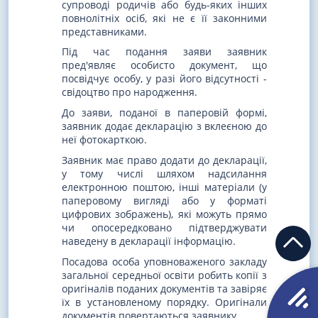
супроводі родичів або будь-яких інших
повнолітніх осіб, які не є її законними
представниками.
Під час подання заяви заявник
пред'являє особисто документ, що
посвідчує особу, у разі його відсутності -
свідоцтво про народження.
До заяви, поданої в паперовій формі,
заявник додає декларацію з вклеєною до
неї фотокарткою.
Заявник має право додати до декларації,
у тому числі шляхом надсилання
електронною поштою, інші матеріали (у
паперовому вигляді або у форматі
цифрових зображень), які можуть прямо
чи опосередковано підтверджувати
наведену в декларації інформацію.
Посадова особа уповноваженого закладу
загальної середньої освіти робить копії з
оригіналів поданих документів та завіряє
їх в установленому порядку. Оригінали
документів повертаються заявнику.