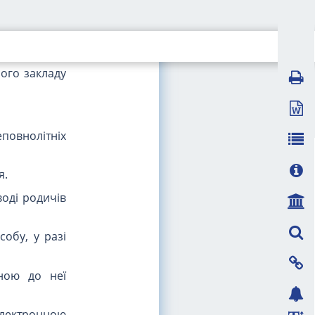
професійної
ву атестацію
тною формою
ного закладу
повнолітніх
я.
оді родичів
обу, у разі
єною до неї
електронною