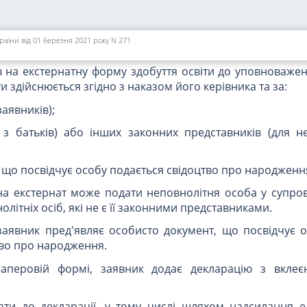
ідних для здобуття вищої, фахової передвищої та 
світи, проходять річне оцінювання та державну підсумко
ння від державної підсумкової атестації) за екстерна
країни від 01 березня 2021 року N 271
важених закладах загальної середньої освіти.
в на екстернатну форму здобуття освіти до уповноваже
и здійснюється згідно з наказом його керівника та за:
заявників);
 з батьків) або інших законних представників (для не
, що посвідчує особу подається свідоцтво про народженн
на екстернат може подати неповнолітня особа у супров
олітніх осіб, які не є її законними представниками.
аявник пред'являє особисто документ, що посвідчує ос
цтво про народження.
аперовій формі, заявник додає декларацію з вкле
ати до декларації, у тому числі шляхом надсилання 