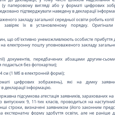
 (у паперовому вигляді або у форматі цифрових зобр
дковано підтверджувати наведену в декларації інформа
еного закладу загальної середньої освіти робить копії 
а завіряє їх в установленому порядку. Оригінали 
авин, що об'єктивно унеможливлюють особисте прибуття
 на електронну пошту уповноваженого закладу загально
опії) документів, передбачених абзацами другим-сьом
я подається без фотокартки);
4 см (1 Мб в електронній формі);
рматі цифрових зображень), які на думку заявн
 в декларації інформацію.
ержавна підсумкова атестація заявників, зарахованих на
о випускних 9, 11-тих класів, проводиться на наступни
нші строки, визначені заявником (його законним предс
а екстернатну форму здобуття освіти, але не раніше д