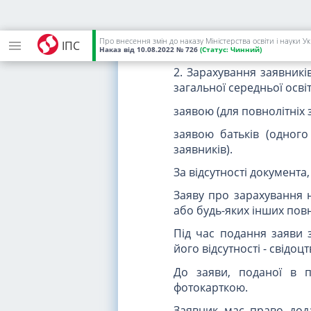
середню освіту, необх
(професійно-технічної) о
(крім випадків звільне
Про внесення змін до наказу Міністерства освіти і науки У
ІПС
здобуття освіти в уповно
Наказ
від 10.08.2022
№ 726
(Статус:
Чинний)
2. Зарахування заявникі
загальної середньої освіт
заявою (для повнолітніх 
заявою батьків (одного
заявників).
За відсутності документа
Заяву про зарахування 
або будь-яких інших повн
Під час подання заяви з
його відсутності - свідо
До заяви, поданої в п
фотокарткою.
Заявник має право дод