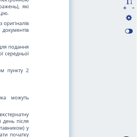
-
ажень), які
+
цію.
з оригіналів
документів
 для подання
ї середньої
им пункту 2
ика можуть
 екстернатну
й день після
тавником) у
ати початку