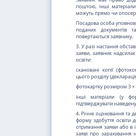
поштою, інші матеріали
можуть прямо чи опосере
Посадова особа уповноваж
поданих документів т
повертаються заявнику.
3. У разі настання обст
заяви, заявник надсилає
освіти:
скановані копії (фоток
цього розділу (деклараці
фотокартку розміром 3 × 
інші матеріали (у фо
підтверджувати наведену
4. Річне оцінювання та д
форму здобуття освіти д
отримання заяви або в і
заяві про зарахування н