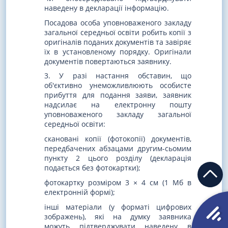
наведену в декларації інформацію.
Посадова особа уповноваженого закладу
загальної середньої освіти робить копії з
оригіналів поданих документів та завіряє
їх в установленому порядку. Оригінали
документів повертаються заявнику.
3. У разі настання обставин, що
об'єктивно унеможливлюють особисте
прибуття для подання заяви, заявник
надсилає на електронну пошту
уповноваженого закладу загальної
середньої освіти:
скановані копії (фотокопії) документів,
передбачених абзацами другим-сьомим
пункту 2 цього розділу (декларація
подається без фотокартки);
фотокартку розміром 3 × 4 см (1 Мб в
електронній формі);
інші матеріали (у форматі цифрових
зображень), які на думку заявника
можуть підтверджувати наведену в