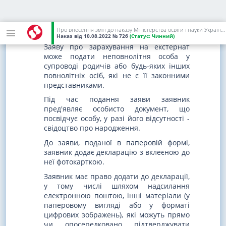
За відсутності документа, що посвідчує
особу подається свідоцтво про
Про внесення змін до наказу Міністерства освіти і науки України від 01 березня 2021 року N 271
народження.
Наказ
від 10.08.2022
№ 726
(Статус:
Чинний)
Заяву про зарахування на екстернат
може подати неповнолітня особа у
супроводі родичів або будь-яких інших
повнолітніх осіб, які не є її законними
представниками.
Під час подання заяви заявник
пред'являє особисто документ, що
посвідчує особу, у разі його відсутності -
свідоцтво про народження.
До заяви, поданої в паперовій формі,
заявник додає декларацію з вклеєною до
неї фотокарткою.
Заявник має право додати до декларації,
у тому числі шляхом надсилання
електронною поштою, інші матеріали (у
паперовому вигляді або у форматі
цифрових зображень), які можуть прямо
чи опосередковано підтверджувати