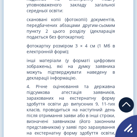
уповноваженого закладу загальної
середньої освіти:
скановані копії (фотокопії) документів,
передбачених абзацами другим-сьомим
пункту 2 цього розділу (декларація
подається без фотокартки);
фотокартку розміром 3 × 4 см (1 Мб в
електронній формі);
інші матеріали (у форматі цифрових
зображень), які на думку заявника
можуть підтверджувати наведену в
декларації інформацію.
4. Річне оцінювання та державна
підсумкова атестація заявників,
зарахованих на екстернатну форму
здобуття освіти до випускних 9, 11-тих
класів, проводиться на наступний день
після отримання заяви або в інші строки,
визначені заявником (його законним
представником) у заяві про зарахування
на екстернатну форму здобуття освіти,