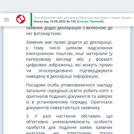
пред'являє особисто документ, що
посвідчує особу, у разі його відсутності -
свідоцтво про народження.
Про внесення змін до наказу Міністерства освіти і науки України від 01 березня 2021 року N 271
Наказ
від 10.08.2022
№ 726
(Статус:
Чинний)
До заяви, поданої в паперовій формі,
заявник додає декларацію з вклеєною до
неї фотокарткою.
Заявник має право додати до декларації,
у тому числі шляхом надсилання
електронною поштою, інші матеріали (у
паперовому вигляді або у форматі
цифрових зображень), які можуть прямо
чи опосередковано підтверджувати
наведену в декларації інформацію.
Посадова особа уповноваженого закладу
загальної середньої освіти робить копії з
оригіналів поданих документів та завіряє
їх в установленому порядку. Оригінали
документів повертаються заявнику.
3. У разі настання обставин, що
об'єктивно унеможливлюють особисте
прибуття для подання заяви, заявник
надсилає на електронну пошту