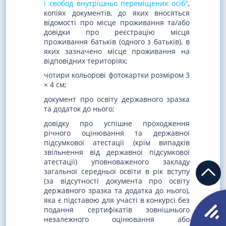
і свобод внутрішньо переміщених осіб"
,
копіях документів, до яких вносяться
відомості про місце проживання та/або
довідки про реєстрацію місця
проживання батьків (одного з батьків), в
яких зазначено місце проживання на
відповідних територіях;
чотири кольорові фотокартки розміром 3
× 4 см;
документ про освіту державного зразка
та додаток до нього;
довідку про успішне проходження
річного оцінювання та державної
підсумкової атестації (крім випадків
звільнення від державної підсумкової
атестації) уповноваженого закладу
загальної середньої освіти в рік вступу
(за відсутності документа про освіту
державного зразка та додатка до нього),
яка є підставою для участі в конкурсі без
подання сертифікатів зовнішнього
незалежного оцінювання або