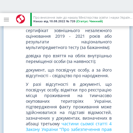
3. Заявником особисто подаються в
письмовій формі такі документи:
Про внесення змін до наказу Міністерства освіти і науки України від 01 березня 2021 року N 271
заява;
Наказ
від 10.08.2022
№ 726
(Статус:
Чинний)
сертифікат зовнішнього незалежного
оцінювання 2019 - 2021 років або
результати національного
мультипредметного тесту (за бажанням);
довідка про взяття на облік внутрішньо
переміщеної особи (за наявності);
документ, що посвідчує особу, а за його
відсутності - свідоцтво про народження.
У разі відсутності в документі, що
посвідчує особу, відмітки про реєстрацію
місця проживання на тимчасово
окупованих територіях України,
підтвердження факту проживання може
здійснюватися на підставі відомостей,
зазначених у документах, визначених в
абзаці третьому
частини сьомої статті 4
Закону України "Про забезпечення прав