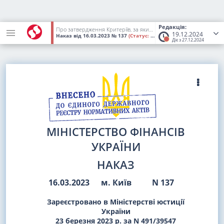
Редакція:
Про затвердження Критеріїв, за якими Міністерство фінансів України визначає підприємства, установи й організації, які мають важливе значення для національної економіки
19.12.2024
Наказ
від 16.03.2023
№ 137
(Статус:
Втратив чинність)
Діє з 27.12.2024
МІНІСТЕРСТВО ФІНАНСІВ
УКРАЇНИ
НАКАЗ
16.03.2023
м. Київ
N
137
Зареєстровано в Міністерстві юстиції
України
23 березня 2023 р. за N 491/39547