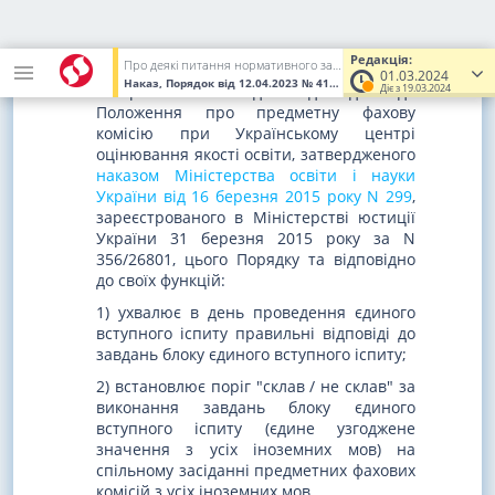
N 253
)
6. Предметна фахова комісія з певного
Редакція:
Про деякі питання нормативного забезпечення вступних випробувань, що проводяться з використанням організаційно-технологічних процесів здійснення зовнішнього незалежного оцінювання для вступу на другий (магістерський) рівень вищої освіти
блоку єдиного вступного іспиту
01.03.2024
Наказ, Порядок
від 12.04.2023
№ 418
(Увага! Попередня редакці
Діє з 19.03.2024
створюється та діє відповідно до
Положення про предметну фахову
комісію при Українському центрі
оцінювання якості освіти, затвердженого
наказом Міністерства освіти і науки
України від 16 березня 2015 року N 299
,
зареєстрованого в Міністерстві юстиції
України 31 березня 2015 року за N
356/26801, цього Порядку та відповідно
до своїх функцій:
1) ухвалює в день проведення єдиного
вступного іспиту правильні відповіді до
завдань блоку єдиного вступного іспиту;
2) встановлює поріг "склав / не склав" за
виконання завдань блоку єдиного
вступного іспиту (єдине узгоджене
значення з усіх іноземних мов) на
спільному засіданні предметних фахових
комісій з усіх іноземних мов.