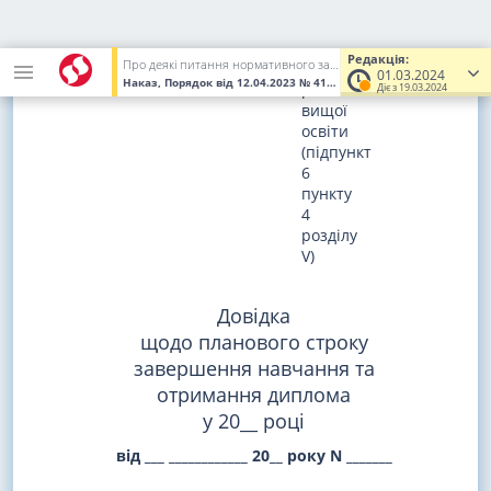
вступу
на
другий
Редакція:
Про деякі питання нормативного забезпечення вступних випробувань, що проводяться з використанням організаційно-технологічних процесів здійснення зовнішнього незалежного оцінювання для вступу на другий (магістерський) рівень вищої освіти
(магістерський)
01.03.2024
Наказ, Порядок
від 12.04.2023
№ 418
(Увага! Попередня редакці
рівень
Діє з 19.03.2024
вищої
освіти
(підпункт
6
пункту
4
розділу
V)
Довідка
щодо планового строку
завершення навчання та
отримання диплома
у 20__ році
від ___ ____________ 20__ року N _______