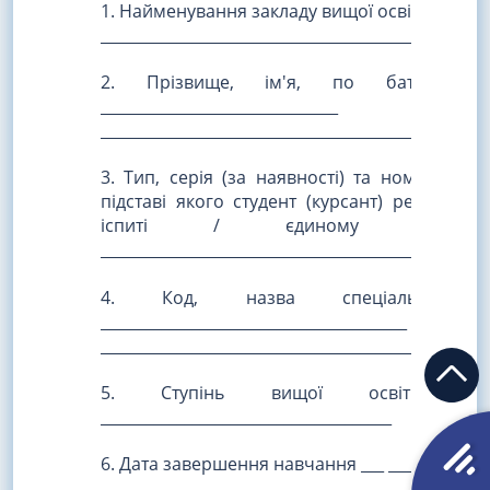
1. Найменування закладу вищої освіти __________
__________________________________________________
2. Прізвище, ім'я, по батькові (з
_______________________________
__________________________________________________
3. Тип, серія (за наявності) та номер док
підставі якого студент (курсант) реєструв
іспиті / єдиному фаховому
__________________________________________________
4. Код, назва спеціальності
________________________________________
__________________________________________________
5. Ступінь вищої освіти, що
______________________________________
6. Дата завершення навчання ___ ____________ 