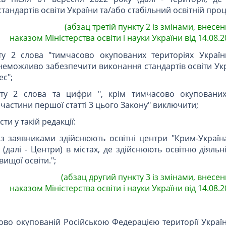
андартів освіти України та/або стабільний освітній проц
(абзац третій пункту 2 із змінами, внесе
наказом Міністерства освіти і науки України від 14.08.2
ту 2 слова "тимчасово окупованих територіях Україн
 неможливо забезпечити виконання стандартів освіти Ук
ес";
ту 2 слова та цифри ", крім тимчасово окупованих
частини першої статті 3 цього Закону" виключити;
сти у такій редакції:
із заявниками здійснюють освітні центри "Крим-Україна
(далі - Центри) в містах, де здійснюють освітню діяльн
ищої освіти.";
(абзац другий пункту 3 із змінами, внесен
наказом Міністерства освіти і науки України від 14.08.2
сово окупованій Російською Федерацією території Украї