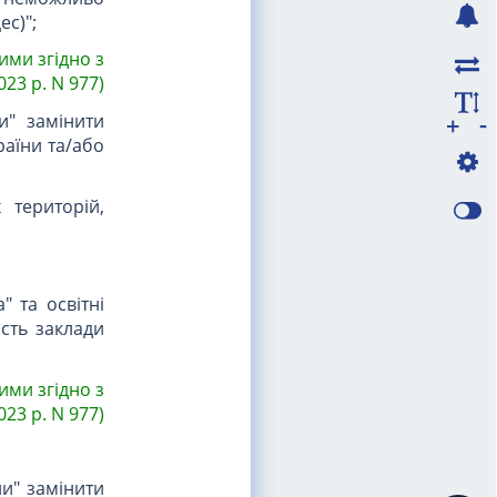
ес)";
ними згідно з
023 р. N 977)
-
и" замінити
+
раїни та/або
 територій,
" та освітні
ість заклади
ими згідно з
023 р. N 977)
ни" замінити