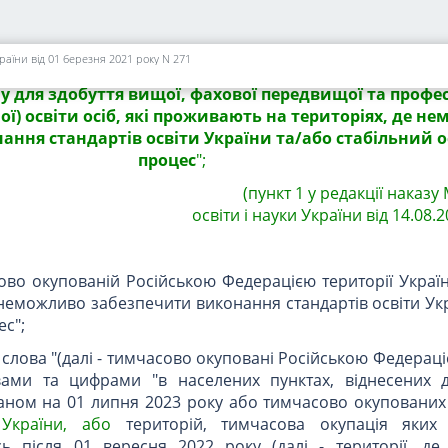
(заголовок Змін із змінами, внесеними згід
Міністерства освіти і науки України від 14.08.2
у викласти у такій редакції:
країни від 01 березня 2021 року N 271
 для здобуття вищої, фахової передвищої та профес
ої) освіти осіб, які проживають на територіях, де н
ння стандартів освіти України та/або стабільний о
процес
";
(пункт 1 у редакції наказу
освіти і науки України від 14.08.2
сово окупованій Російською Федерацією території Украї
 неможливо забезпечити виконання стандартів освіти Ук
ес";
2 слова "(далі - тимчасово окуповані Російською Федераці
вами та цифрами "в населених пунктах, віднесених д
таном на 01 липня 2023 року або тимчасово окупованих
й
України, або
територій, тимчасова окупація яких 
ь після 01 вересня 2022 року (далі - території, д