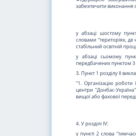
забезпечити виконання ст
у абзаці шостому пунк
словами "територіях, де
стабільний освітній проц
у абзаці сьомому пунк
передбачених пунктом 3 
3. Пункт 1 розділу II викла
"1. Організацію роботи 
центри "Донбас-Україна
"
вищої або фахової передв
4. У розділі IV:
у пункті 2 слова "тимча