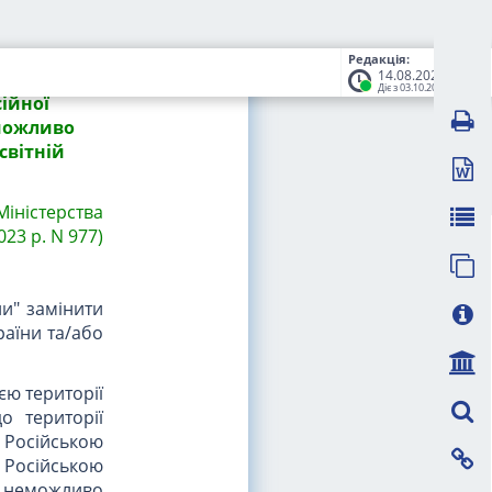
но з наказом
023 р. N 977)
Редакція:
14.08.2023
Діє з 03.10.2023
ійної
еможливо
світній
 Міністерства
023 р. N 977)
ни" замінити
раїни та/або
єю території
о території
 Російською
Російською
е неможливо