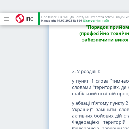
1. Заголовок цього Порядк
Про внесення змін до наказу Міністерства освіти і науки У
ІПС
Наказ
від 19.07.2023
№ 866
(Статус:
Чинний)
"
Порядок прийому
(професійно-технічн
забезпечити викона
2. У розділі I:
у пункті 1 слова "тимча
словами "територіях, де
стабільний освітній проц
у абзаці п'ятому пункту 
України)" замінити сло
активних бойових дій с
Федерацією територі
Федерацією завершилас