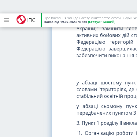
словами "територіях, де
стабільний освітній проц
Про внесення змін до наказу Міністерства освіти і науки У
ІПС
у абзаці п'ятому пункту 
Наказ
від 19.07.2023
№ 866
(Статус:
Чинний)
України)" замінити сло
активних бойових дій с
Федерацією територі
Федерацією завершилас
забезпечити виконання ст
у абзаці шостому пунк
словами "територіях, де
стабільний освітній проц
у абзаці сьомому пунк
передбачених пунктом 3 
3. Пункт 1 розділу II викла
"1. Організацію роботи 