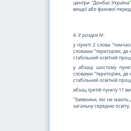
центри "Донбас-Україна
"
вищої або фахової передв
4. У розділі IV:
у пункті 2 слова "тимча
словами "територіях, де
стабільний освітній проц
у абзаці шостому пунк
словами "територіях, де
стабільний освітній проц
абзац третій пункту 11 вик
"Заявники, які не мають
загальну середню освіту