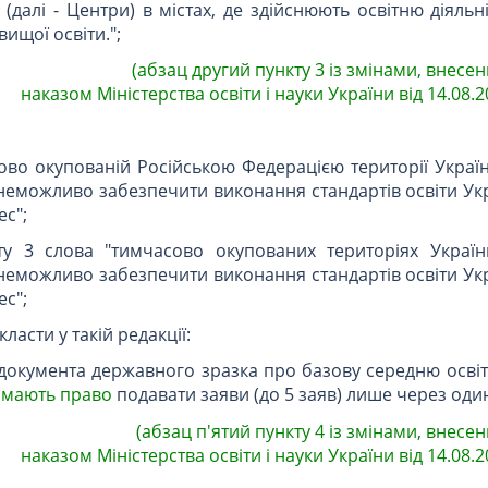
(далі - Центри) в містах, де здійснюють освітню діяльн
ищої освіти.";
(абзац другий пункту 3 із змінами, внесен
наказом Міністерства освіти і науки України від 14.08.2
сово окупованій Російською Федерацією території Украї
 неможливо забезпечити виконання стандартів освіти Ук
ес";
ту 3 слова "тимчасово окупованих територіях Україн
 неможливо забезпечити виконання стандартів освіти Ук
ес";
ласти у такій редакції:
 документа державного зразка про базову середню осві
,
мають право
подавати заяви (до 5 заяв) лише через один
(абзац п'ятий пункту 4 із змінами, внесен
наказом Міністерства освіти і науки України від 14.08.2