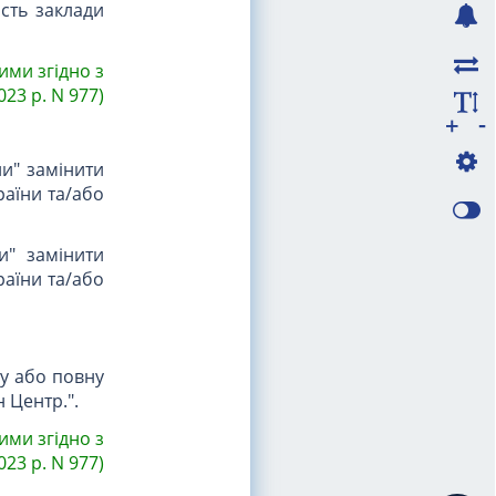
ість заклади
ими згідно з
023 р. N 977)
-
+
ни" замінити
раїни та/або
и" замінити
раїни та/або
ту або повну
 Центр.".
ими згідно з
023 р. N 977)