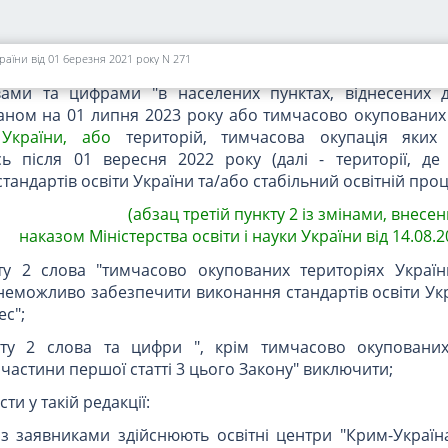
 неможливо забезпечити виконання стандартів освіти Ук
ес";
країни від 01 березня 2021 року N 271
2 слова "(далі - тимчасово окуповані Російською Федераці
вами та цифрами "в населених пунктах, віднесених д
таном на 01 липня 2023 року або тимчасово окупованих
й
України, або
територій, тимчасова окупація яких 
ь після 01 вересня 2022 року (далі - території, д
андартів освіти України та/або стабільний освітній проц
(абзац третій пункту 2 із змінами, внесе
наказом Міністерства освіти і науки України від 14.08.2
ту 2 слова "тимчасово окупованих територіях Україн
 неможливо забезпечити виконання стандартів освіти Ук
ес";
ту 2 слова та цифри ", крім тимчасово окупованих
частини першої статті 3 цього Закону" виключити;
сти у такій редакції:
із заявниками здійснюють освітні центри "Крим-Україна