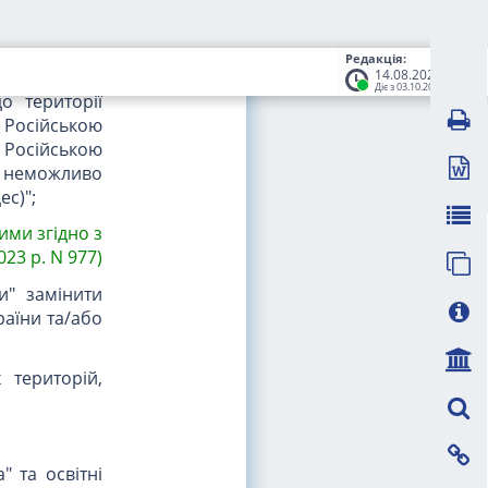
раїни та/або
Редакція:
14.08.2023
єю території
Діє з 03.10.2023
о території
 Російською
Російською
е неможливо
ес)";
ними згідно з
023 р. N 977)
и" замінити
раїни та/або
 територій,
" та освітні