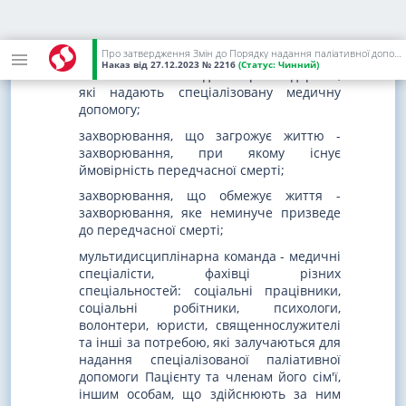
загальної практики - сімейними
лікарями, терапевтами, педіатрами та
іншими лікарями-спеціалістами,
Про затвердження Змін до Порядку надання паліативної допомоги
молодшими спеціалістами з медичною
Наказ
від 27.12.2023
№ 2216
(Статус:
Чинний)
освітою або в закладах охорони здоров'я,
які надають спеціалізовану медичну
допомогу;
захворювання, що загрожує життю -
захворювання, при якому існує
ймовірність передчасної смерті;
захворювання, що обмежує життя -
захворювання, яке неминуче призведе
до передчасної смерті;
мультидисциплінарна команда - медичні
спеціалісти, фахівці різних
спеціальностей: соціальні працівники,
соціальні робітники, психологи,
волонтери, юристи, священнослужителі
та інші за потребою, які залучаються для
надання спеціалізованої паліативної
допомоги Пацієнту та членам його сім'ї,
іншим особам, що здійснюють за ним