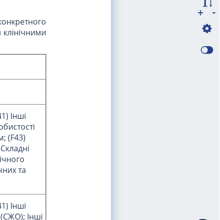
-
+
конкретного
 клінічними
1) Інші
обистості
; (F43)
 Складні
ічного
чних та
1) Інші
(СЖО); Інші