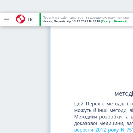
Перелік методів психотерапії з доведеною ефективністю
ІПС
Наказ, Перелік
від 13.12.2023
№ 2118
(Статус:
Чинний)
метод
Цей Перелік методів і 
можуть й інші методи, ві
Методики розробки та 
доказової медицини, з
вересня 2012 року N 75