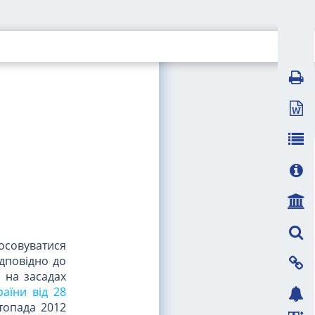
осовуватися
ідповідно до
 на засадах
аїни від 28
стопада 2012