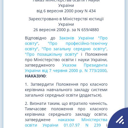
України
від 6 вересня 2000 року N 434
Зареєстровано в Міністерстві юстиції
України
26 вересня 2000 р. за N 659/4880
Відповідно до
Законів України "Про
освіту"
,
"Про професійно-технічну
освіту"
,
"Про загальну середню освіту"
,
"Про позашкільну освіту"
і Положення
про Міністерство освіти і науки України,
затвердженого
Указом Президента
України від 7 червня 2000 р. N 773/2000
,
НАКАЗУЮ
:
1. Затвердити Положення про класного
керівника навчального закладу системи
загальної середньої освіти (додається).
2. Визнати таким, що втратило чинність,
Тимчасове положення про класного
керівника середнього закладу освіти,
затверджене
наказом Міністерства
освіти України 01.07.97 N 239
і