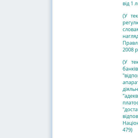
від 1 
(У те
регул
слова
нагля
Правл
2008 р
(У те
банків
"відп
апар
діяль
"аде
плато
"дост
відпо
Націо
479)