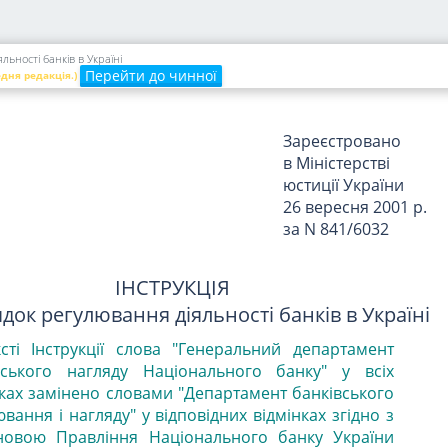
Національного
банку України
від 28 серпня 2001
ьності банків в Україні
р. N 368
Перейти до чинної
едня редакція.)
Зареєстровано
в Міністерстві
юстиції України
26 вересня 2001 р.
за N 841/6032
ІНСТРУКЦІЯ
док регулювання діяльності банків в Україні
ксті Інструкції слова "Генеральний департамент
вського нагляду Національного банку" у всіх
нках замінено словами "Департамент банківського
вання і нагляду" у відповідних відмінках згідно з
новою Правління Національного банку України