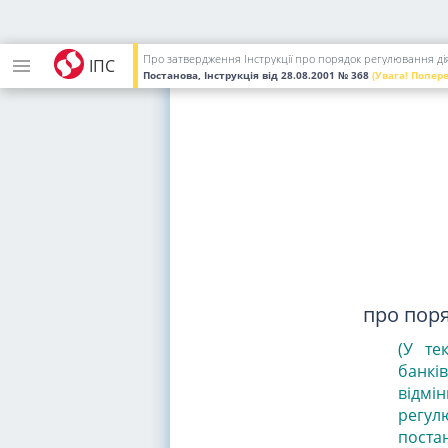
Про затвердження Інструкції про порядок регулювання діял
ІПС
Постанова, Інструкція
від 28.08.2001
№ 368
(Увага! Попер
про поря
(У те
банкі
відмі
регулю
поста