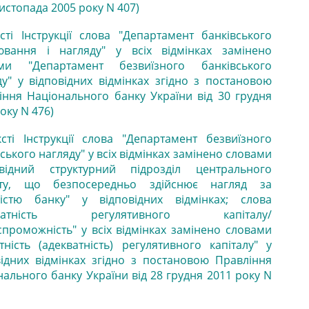
листопада 2005 року N 407)
ксті Інструкції слова "Департамент банківського
ювання і нагляду" у всіх відмінках замінено
ми "Департамент безвиїзного банківського
ду" у відповідних відмінках згідно з постановою
іння Національного банку України від 30 грудня
оку N 476)
ксті Інструкції слова "Департамент безвиїзного
ського нагляду" у всіх відмінках замінено словами
овідний структурний підрозділ центрального
ату, що безпосередньо здійснює нагляд за
ністю банку" у відповідних відмінках; слова
кватність регулятивного капіталу/
спроможність" у всіх відмінках замінено словами
атність (адекватність) регулятивного капіталу" у
відних відмінках згідно з постановою Правління
нального банку України від 28 грудня 2011 року N