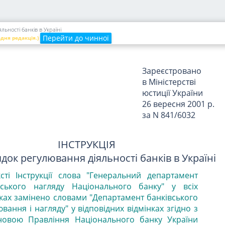
Національного
банку України
від 28 серпня 2001
ьності банків в Україні
р. N 368
Перейти до чинної
едня редакція.)
Зареєстровано
в Міністерстві
юстиції України
26 вересня 2001 р.
за N 841/6032
ІНСТРУКЦІЯ
док регулювання діяльності банків в Україні
ксті Інструкції слова "Генеральний департамент
вського нагляду Національного банку" у всіх
нках замінено словами "Департамент банківського
вання і нагляду" у відповідних відмінках згідно з
новою Правління Національного банку України