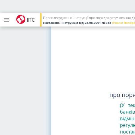
Про затвердження Інструкції про порядок регулювання діял
ІПС
Постанова, Інструкція
від 28.08.2001
№ 368
(Увага! Попер
про поря
(У те
банкі
відмі
регулю
поста