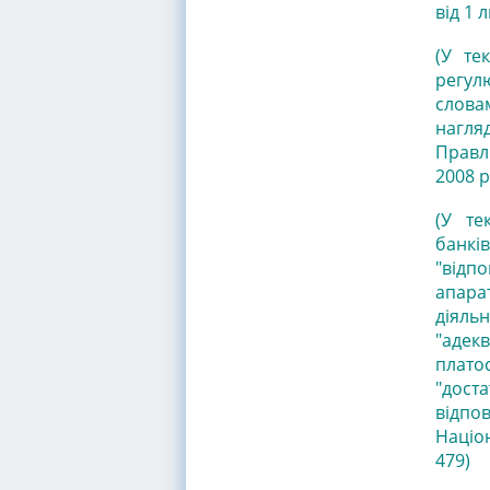
від 1 
(У те
регул
слова
нагля
Правл
2008 р
(У те
банків
"відп
апар
діяль
"аде
плато
"дост
відпо
Націо
479)