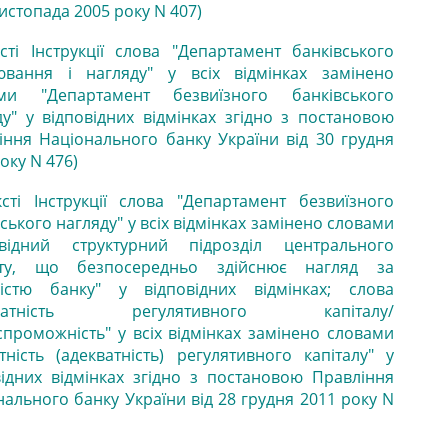
листопада 2005 року N 407)
ксті Інструкції слова "Департамент банківського
ювання і нагляду" у всіх відмінках замінено
ми "Департамент безвиїзного банківського
ду" у відповідних відмінках згідно з постановою
іння Національного банку України від 30 грудня
оку N 476)
ксті Інструкції слова "Департамент безвиїзного
ського нагляду" у всіх відмінках замінено словами
овідний структурний підрозділ центрального
ату, що безпосередньо здійснює нагляд за
ністю банку" у відповідних відмінках; слова
кватність регулятивного капіталу/
спроможність" у всіх відмінках замінено словами
атність (адекватність) регулятивного капіталу" у
відних відмінках згідно з постановою Правління
нального банку України від 28 грудня 2011 року N