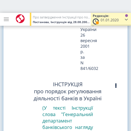
Зареєстровано
в
Редакція:
Про затвердження Інструкції про порядок регулювання діяльності банків в Україні
Міністерстві
01.01.2020
Постанова, Інструкція
від 28.08.2001
№ 368
(Увага! Попередня р
юстиції
України
26
вересня
2001
р.
за
N
841/6032
ІНСТРУКЦІЯ
про порядок регулювання
діяльності банків в Україні
(У тексті Інструкції
слова "Генеральний
департамент
банківського нагляду