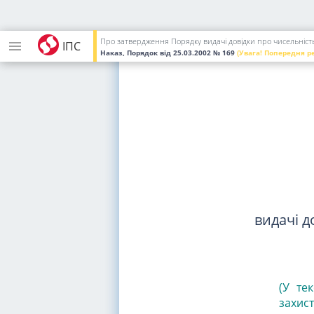
Про затвердження Порядку видачі довідки про чисельність
ІПС
Наказ, Порядок
від 25.03.2002
№ 169
(Увага! Попередня р
видачі д
(У те
захист