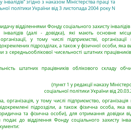
у інвалідів" згідно з наказом Міністерства праці та
ьної політики України від 3 листопада 2004 року N
идачу відділеннями Фонду соціального захисту інвалідів
 інвалідів (далі - довідка), які мають основне міс
 організації, у тому числі підприємстві, організації
 відокремлених підрозділах, а також у фізичної особи, яка
 з середньооблікової чисельності штатних працівників
льність штатних працівників облікового складу обч
(пункт 1 у редакції наказу Міністер
соціальної політики України від 20.03.
а, організація, у тому числі підприємство, організація
х відокремлені підрозділи, а також фізична особа, яка 
юридична та фізична особи), для отримання довідки ві
подає до відділення Фонду соціального захисту інвалі
окументи: