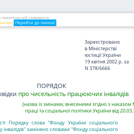
та соціальної
політики
від 25 березня 2002
 працюючих осіб з інвалідністю
р. N 169
Перейти до чинної
едакція.)
Зареєстровано
в Міністерстві
юстиції України
19 квітня 2002 р. за
N 378/6666
ПОРЯДОК
овідки
про чисельність працюючих інвалідів
(назва із змінами, внесеними згідно з наказом 
праці та соціальної політики України від 20.03.
ксті Порядку слова "Фонду України соціального
у інвалідів" замінено словами "Фонду соціального