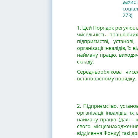
захист
соціал
273)
1. Цей Порядок регулює в
чисельність працюючих
підприємстві, установі,
організації інвалідів, їх
найману працю, виходячи
складу.
Середньооблікова чисе
встановленому порядку.
2. Підприємство, установ
організації інвалідів, ї
найману працю (далі - 
свого місцезнаходження 
відділення Фонду) такі д