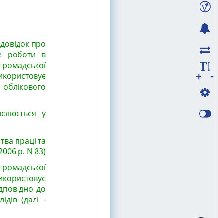
 довідок про
це роботи в
 громадської
-
+
 використовує
 облікового
ислюється у
ства праці та
2006 р. N 83)
 громадської
використовує
дповідно до
дів (далі -