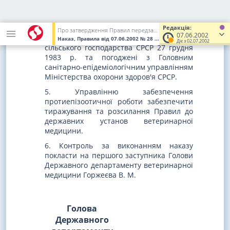
убойных животных и ветеринарно-
санитарной экспертизы мяса и мясных
продуктов", затверджені Головним
Редакція:
Про затвердження Правил передзабійного ветеринарного огляду тварин і ветеринарно-санітарної експертизи м'яса та м'ясних продуктів
07.06.2002
управлінням ветеринарії Міністерства
Наказ, Правила
від 07.06.2002
№ 28
(Увага! Попередня редакція
Діє з 02.07.2002
сільського господарства СРСР 27 грудня
1983 р. та погоджені з Головним
санітарно-епідеміологічним управлінням
Міністерства охорони здоров'я СРСР.
5. Управлінню забезпечення
протиепізоотичної роботи забезпечити
тиражування та розсилання Правил до
державних установ ветеринарної
медицини.
6. Контроль за виконанням наказу
покласти на першого заступника Голови
Державного департаменту ветеринарної
медицини Горжеєва В. М.
Голова
Державного