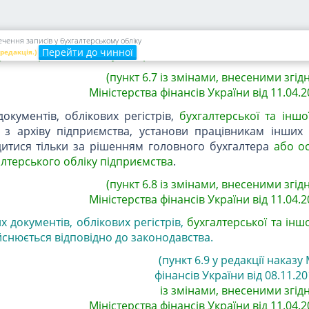
их документів та облікових регістрів, що пройшли обр
 звітності, а також
бухгалтерської та іншої звітності
, о
абезпечує головний бухгалтер підприємства, установи
а
ення записів у бухгалтерському обліку
Перейти до чинної
 редакція.)
ухгалтерського обліку підприємства
.
(пункт 6.7 із змінами, внесеними згід
Міністерства фінансів України від 11.04.2
окументів, облікових регістрів,
бухгалтерської та іншої
 з архіву підприємства, установи працівникам інших 
дитися тільки за рішенням головного бухгалтера
або о
лтерського обліку підприємства
.
(пункт 6.8 із змінами, внесеними згід
Міністерства фінансів України від 11.04.2
х документів,
облікових регістрів
,
бухгалтерської та інш
йснюється відповідно до законодавства.
(пункт 6.9 у редакції наказу
фінансів України від 08.11.20
із змінами, внесеними згід
Міністерства фінансів України від 11.04.2