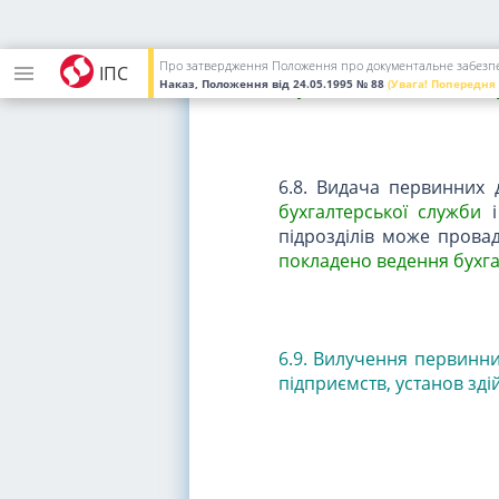
6.7. Зберігання первинн
підставою для складання
передачу їх до архіву з
Про затвердження Положення про документальне забезпеч
ІПС
Наказ, Положення
від 24.05.1995
№ 88
(Увага! Попередня
яку покладено
ведення б
6.8. Видача первинних д
бухгалтерської служби
і
підрозділів може прова
покладено
ведення бухга
6.9. Вилучення первинни
підприємств, установ зді