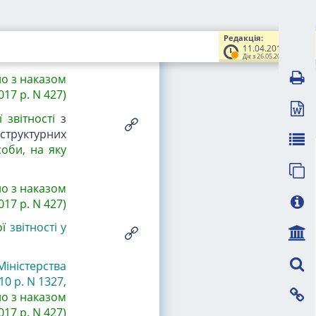
обку і були
формлення і
Редакція:
бо особа,
на
11.04.2017
Діє з 26.05.2017
но з
наказом
017 р. N 427
)
 звітності
з
структурних
соби,
на яку
но з
наказом
017 р. N 427
)
ої
звітності у
 Міністерства
10 р. N 1327
,
но з наказом
017 р. N 427)