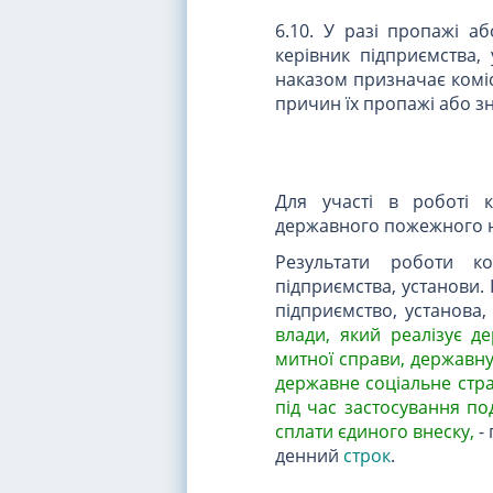
6.10. У разі пропажі а
керівник підприємства
наказом призначає коміс
причин їх пропажі або з
Для участі в роботі к
державного пожежного н
Результати роботи ко
підприємства, установи. 
підприємство, установа
влади, який реалізує д
митної справи, державну
державне соціальне стр
під час застосування по
сплати єдиного внеску
,
- 
денний
строк
.