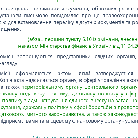
бо знищення первинних документів, облікових регістр
, установи письмово повідомляє про це правоохоронн
ію для встановлення переліку відсутніх документів та р
нищення.
(абзац перший пункту 6.10 із змінами, внесен
наказом Міністерства фінансів України від 11.04.20
омісії запрошуються представники слідчих органів
агляду.
місії оформляються актом, який затверджується 
Копія акта надсилається органу, в сфері управління яко
, а також
територіальному органу центрального органу
ержавну податкову політику, державну політику у сфер
 політику з адміністрування єдиного внеску на загальн
ахування, державну політику у сфері боротьби з право
даткового, митного законодавства, а також законодавс
підприємствами та місцевому фінансовому органу - устан
(абзац третій пункту 6.10 із змінами, внесе