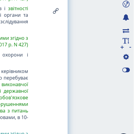
ів і
звітності
і органи та
озслідування
ими згідно з
17 р. N 427)
-
+
, охорони і
керівником
го перебуває
 виконавчої
і державної
ообов'язкове
порушеннями
тва з питань
овами, в 10-
ними згідно з