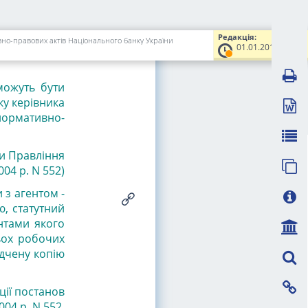
ься в пункті
ови), на яку
рівник, який
Редакція:
ивно-правових актів Національного банку України
01.01.2013
я входити до
можуть бути
ку керівника
 нормативно-
ви Правління
04 р. N 552)
 з агентом -
, статутний
нтами якого
ьох робочих
ідчену копію
ції
постанов
004 р. N 552
,