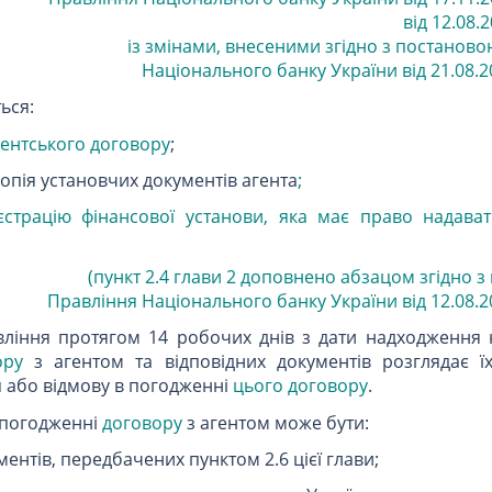
від 12.08.2
із змінами, внесеними згідно з постанов
Національного банку України від 21.08.20
ься:
гентського договору
;
опія установчих документів агента
;
єстрацію фінансової установи, яка має право надават
(пункт
2.4
глави 2 доповнено абзацом згідно 
Правління Національного банку України від 12.08.20
ління протягом 14 робочих днів з дати надходження 
ору
з агентом та відповідних документів розглядає ї
 або відмову в погодженні
цього договору
.
 погодженні
договору
з агентом може бути:
ментів, передбачених пунктом 2.6 цієї глави;