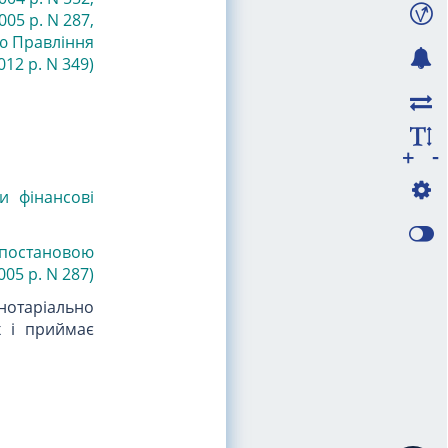
005 р. N 287
,
ою Правління
12 р. N 349)
-
+
и фінансові
з постановою
05 р. N 287)
нотаріально
х і приймає