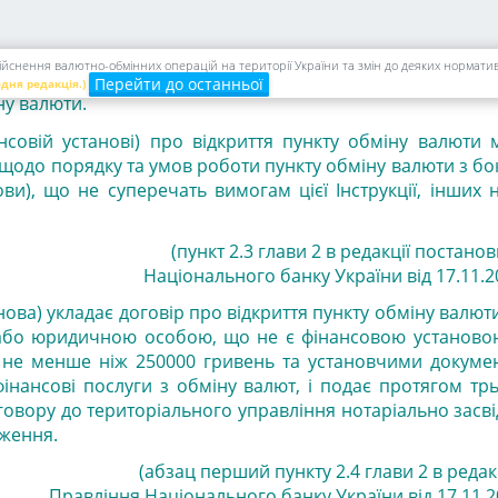
 по батькові касирів, перелік операцій, які здійснюют
 та ініціали посадової особи банку (фінансової устан
 і контроль за діяльністю пункту обміну валюти (далі - ке
здійснення валютно-обмінних операцій на території України та змін до деяких нормат
нктів обміну валюти), і перелік осіб, яким дозволяєтьс
Перейти до останньої
едня редакція.)
ну валюти.
нсовій установі) про відкриття пункту обміну валюти 
 щодо порядку та умов роботи пункту обміну валюти з бо
ови), що не суперечать вимогам цієї Інструкції, інших
(пункт
2.3
глави 2 в редакції постано
Національного банку України від 17.11.20
нова)
укладає договір про відкриття пункту обміну валюти
або юридичною особою, що не є фінансовою установою
ь не менше ніж 250000 гривень та установчими докуме
інансові послуги з обміну валют, і подає протягом тр
оговору до територіального управління нотаріально засв
дження.
(абзац перший пункту
2.4
глави 2 в редак
Правління Національного банку України від 17.11.2