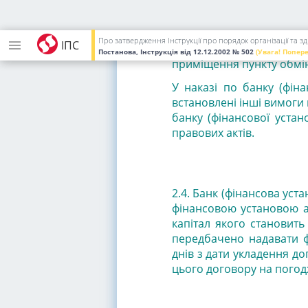
валюти, прізвище, ім'я,
обміну валюти, прізвище
покладається керівництво
Про затвердження Інструкції про порядок організації та 
ІПС
відповідає за роботу пу
Постанова, Інструкція
від 12.12.2002
№ 502
(Увага! Попер
приміщення пункту обмі
У наказі по банку (фіна
встановлені інші вимоги
банку (фінансової устан
правових актів.
2.4.
Банк (фінансова уста
фінансовою установою 
капітал якого становит
передбачено надавати ф
днів з дати укладення д
цього договору на пого