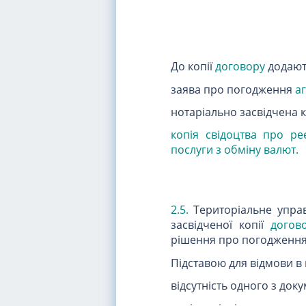
До копії
договору
додают
заява про погодження
а
нотаріально засвідчена к
копія свідоцтва про ре
послуги з обміну валют.
2.5.
Територіальне управ
засвідченої копії
догов
рішення про погодження
Підставою для відмови в
відсутність одного з доку