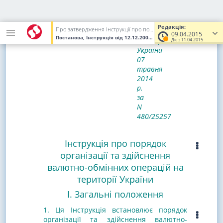
Зареєстровано
в
Редакція:
Про затвердження Інструкції про порядок організації та здійснення валютно-обмінних операцій на території України та змін до деяких нормативно-правових актів Національного банку України
Міністерстві
09.04.2015
Постанова, Інструкція
від 12.12.2002
№ 502
(Увага! Попередня р
юстиції
Діє з 11.04.2015
України
07
травня
2014
р.
за
N
480/25257
Інструкція про порядок
організації та здійснення
валютно-обмінних операцій на
території України
I. Загальні положення
1. Ця Інструкція встановлює порядок
організації та здійснення валютно-