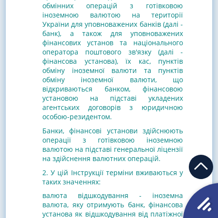
обмінних операцій з готівковою
іноземною валютою на території
України для уповноважених банків (далі -
банк), а також для уповноважених
фінансових установ та національного
оператора поштового зв'язку (далі -
фінансова установа), їх кас, пунктів
обміну іноземної валюти та пунктів
обміну іноземної валюти, що
відкриваються банком, фінансовою
установою на підставі укладених
агентських договорів з юридичною
особою-резидентом.
Банки, фінансові установи здійснюють
операції з готівковою іноземною
валютою на підставі генеральної ліцензії
на здійснення валютних операцій.
2. У цій Інструкції терміни вживаються у
таких значеннях:
валюта відшкодування - іноземна
валюта, яку отримують банк, фінансова
установа як відшкодування від платіжної