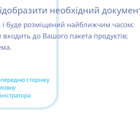
добразити необхідний документ 
ся і буде розміщений найближчим часом;
е входить до Вашого пакета продуктів;
ема.
опередню сторінку
оловну
іністратора