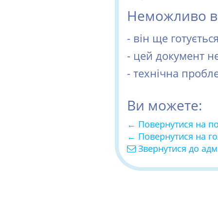
Неможливо ві
- він ще готуєть
- цей документ н
- технічна пробл
Ви можете:
← Повернутися на п
← Повернутися на г
Звернутися до адм