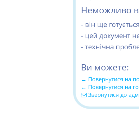
Неможливо ві
- він ще готуєть
- цей документ н
- технічна пробл
Ви можете:
← Повернутися на п
← Повернутися на г
Звернутися до адм