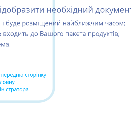
добразити необхідний документ 
ся і буде розміщений найближчим часом;
е входить до Вашого пакета продуктів;
ема.
опередню сторінку
оловну
іністратора