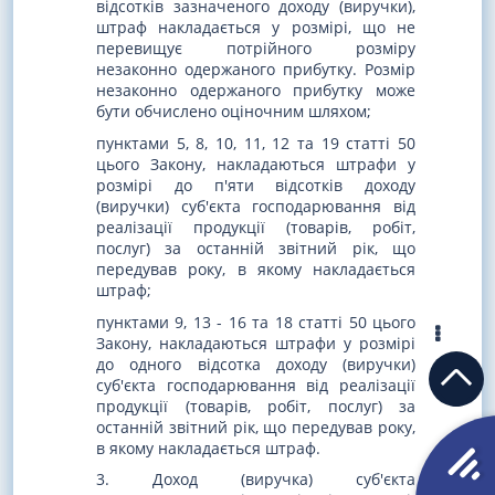
відсотків зазначеного доходу (виручки),
штраф накладається у розмірі, що не
перевищує потрійного розміру
незаконно одержаного прибутку. Розмір
незаконно одержаного прибутку може
бути обчислено оціночним шляхом;
пунктами 5, 8, 10, 11, 12 та 19 статті 50
цього Закону, накладаються штрафи у
розмірі до п'яти відсотків доходу
(виручки) суб'єкта господарювання від
реалізації продукції (товарів, робіт,
послуг) за останній звітний рік, що
передував року, в якому накладається
штраф;
пунктами 9, 13 - 16 та 18 статті 50 цього
Закону, накладаються штрафи у розмірі
до одного відсотка доходу (виручки)
суб'єкта господарювання від реалізації
продукції (товарів, робіт, послуг) за
останній звітний рік, що передував року,
в якому накладається штраф.
3. Доход (виручка) суб'єкта