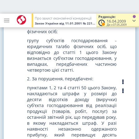
1. Органи Антимонопольного комітету
України накладають штрафи на
об'єднання, суб'єктів господарювання:
Редакція:
Про захист економічної конкуренції
16.04.2009
юридичних осіб;
Закон України
від 11.01.2001
№ 2210-III
(Увага! Попередня редак
Діє з 07.05.2009
фізичних осіб;
групу суб'єктів господарювання -
юридичних та/або фізичних осіб, що
відповідно до статті 1 цього Закону
визнається суб'єктом господарювання, у
випадках, передбачених частиною
четвертою цієї статті.
2. За порушення, передбачені:
пунктами 1, 2 та 4 статті 50 цього Закону,
накладаються штрафи у розмірі до
десяти відсотків доходу (виручки)
суб'єкта господарювання від реалізації
продукції (товарів, робіт, послуг) за
останній звітний рік, що передував року,
в якому накладається штраф. У разі
наявності незаконно одержаного
прибутку, який перевищує десять