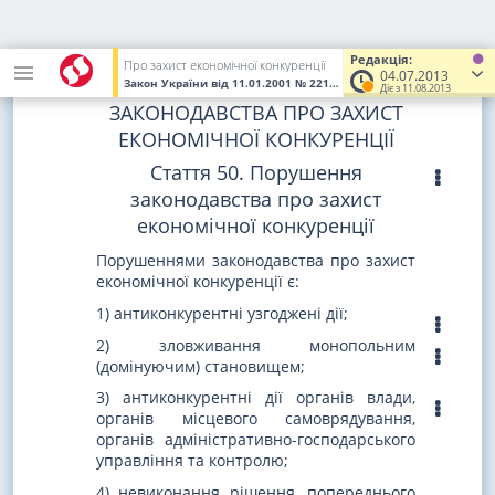
є інші підстави, передбачені законом.
Розділ VIII. ВІДПОВІДАЛЬНІСТЬ
Редакція:
Про захист економічної конкуренції
04.07.2013
ЗА ПОРУШЕННЯ
Закон України
від 11.01.2001
№ 2210-III
(Увага! Попередня редак
Діє з 11.08.2013
ЗАКОНОДАВСТВА ПРО ЗАХИСТ
ЕКОНОМІЧНОЇ КОНКУРЕНЦІЇ
Стаття 50. Порушення
законодавства про захист
економічної конкуренції
Порушеннями законодавства про захист
економічної конкуренції є:
1) антиконкурентні узгоджені дії;
2) зловживання монопольним
(домінуючим) становищем;
3) антиконкурентні дії органів влади,
органів місцевого самоврядування,
органів адміністративно-господарського
управління та контролю;
4) невиконання рішення, попереднього