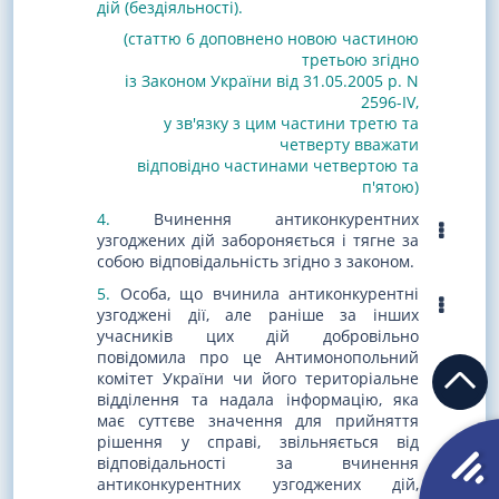
дій (бездіяльності).
(статтю 6 доповнено новою частиною
третьою згідно
із Законом України від 31.05.2005 р. N
2596-IV
,
у зв'язку з цим частини третю та
четверту вважати
відповідно частинами четвертою та
п'ятою)
4.
Вчинення антиконкурентних
узгоджених дій забороняється і тягне за
собою відповідальність згідно з законом.
5.
Особа, що вчинила антиконкурентні
узгоджені дії, але раніше за інших
учасників цих дій добровільно
повідомила про це Антимонопольний
комітет України чи його територіальне
відділення та надала інформацію, яка
має суттєве значення для прийняття
рішення у справі, звільняється від
відповідальності за вчинення
антиконкурентних узгоджених дій,