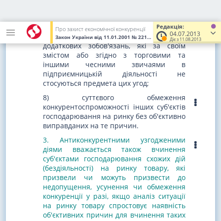
господарювання, що ставить останніх у
невигідне становище в конкуренції;
7) укладення угод за умови прийняття
Редакція:
Про захист економічної конкуренції
04.07.2013
іншими суб'єктами господарювання
Закон України
від 11.01.2001
№ 2210-III
(Увага! Попередня редак
Діє з 11.08.2013
додаткових зобов'язань, які за своїм
змістом або згідно з торговими та
іншими чесними звичаями в
підприємницькій діяльності не
стосуються предмета цих угод;
8) суттєвого обмеження
конкурентоспроможності інших суб'єктів
господарювання на ринку без об'єктивно
виправданих на те причин.
3. Антиконкурентними узгодженими
діями вважається також вчинення
суб'єктами господарювання схожих дій
(бездіяльності) на ринку товару, які
призвели чи можуть призвести до
недопущення, усунення чи обмеження
конкуренції у разі, якщо аналіз ситуації
на ринку товару спростовує наявність
об'єктивних причин для вчинення таких