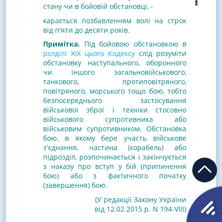
стану чи в бойовій обстановці, -
карається позбавленням волі на строк
від п'яти до десяти років.
Примітка.
Під бойовою обстановкою в
розділі XIX цього Кодексу
слід розуміти
обстановку наступального, оборонного
чи іншого загальновійськового,
танкового, протиповітряного,
повітряного, морського тощо бою, тобто
безпосереднього застосування
військової зброї і техніки стосовно
військового супротивника або
військовим супротивником. Обстановка
бою, в якому бере участь військове
з'єднання, частина (корабель) або
підрозділ, розпочинається і закінчується
з наказу про вступ у бій (припинення
бою) або з фактичного початку
(завершення) бою.
(У редакції Закону України
від 12.02.2015 р. N 194-VIII)