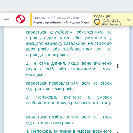
Стаття 402. Непокора
1. Непокора, тобто відкрита відмова
Редакція:
виконати наказ начальника, а також
Кримінальний кодекс України
15.07.2015
Кодекс кримінальний, Кодекс України
від 05.04.2001
№ 2341-III
інше умисне невиконання наказу -
Діє з 15.07.2015
карається службовим обмеженням на
строк до двох років або триманням у
дисциплінарному батальйоні на строк до
двох років, або позбавленням волі на
строк до трьох років.
2. Те саме діяння, якщо воно вчинено
групою осіб або спричинило тяжкі
наслідки, -
карається позбавленням волі на строк
від трьох до семи років.
3. Непокора, вчинена в умовах
особливого періоду, крім воєнного стану,
-
карається позбавленням волі на строк
від п'яти до семи років.
4. Непокора, вчинена в умовах воєнного