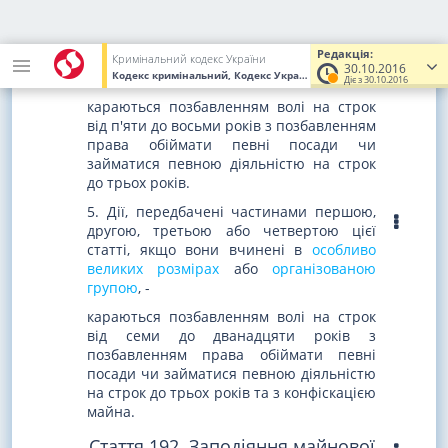
на строк до трьох років.
4. Дії, передбачені частинами першою,
Редакція:
другою або третьою цієї статті, якщо
Кримінальний кодекс України
30.10.2016
Кодекс кримінальний, Кодекс України
від 05.04.2001
№ 2341-III
вони вчинені у
великих розмірах
, -
Діє з 30.10.2016
караються позбавленням волі на строк
від п'яти до восьми років з позбавленням
права обіймати певні посади чи
займатися певною діяльністю на строк
до трьох років.
5. Дії, передбачені частинами першою,
другою, третьою або четвертою цієї
статті, якщо вони вчинені в
особливо
великих розмірах
або
організованою
групою
, -
караються позбавленням волі на строк
від семи до дванадцяти років з
позбавленням права обіймати певні
посади чи займатися певною діяльністю
на строк до трьох років та з конфіскацією
майна.
Стаття 192. Заподіяння майнової