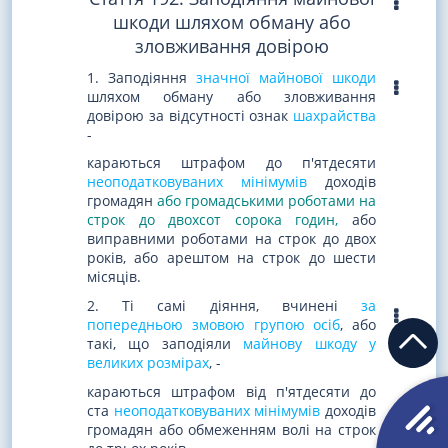
шкоди шляхом обману або
зловживання довірою
1. Заподіяння
значної майнової шкоди
шляхом обману або зловживання
довірою за відсутності ознак
шахрайства
-
караються штрафом до п'ятдесяти
неоподатковуваних мінімумів
доходів
громадян
або громадськими роботами на
строк до двохсот сорока годин,
або
виправними роботами на строк до двох
років, або арештом на строк до шести
місяців.
2. Ті самі діяння, вчинені
за
попередньою змовою групою осіб
, або
такі, що заподіяли
майнову шкоду у
великих розмірах
, -
караються штрафом від п'ятдесяти до
ста
неоподатковуваних мінімумів
доходів
громадян або обмеженням волі на строк