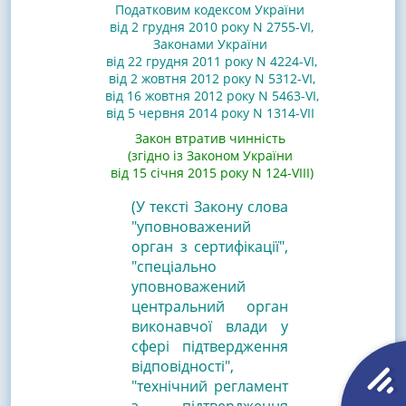
Податковим кодексом України
від 2 грудня 2010 року N 2755-VI,
Законами України
від 22 грудня 2011 року N 4224-VI
,
від 2 жовтня 2012 року N 5312-VI
,
від 16 жовтня 2012 року N 5463-VI
,
від 5 червня 2014 року N 1314-VII
Закон втратив чинність
(згідно із Законом України
від 15 січня 2015 року N 124-VIII)
(У тексті Закону слова
"уповноважений
орган з сертифікації",
"спеціально
уповноважений
центральний орган
виконавчої влади у
сфері підтвердження
відповідності",
"технічний регламент