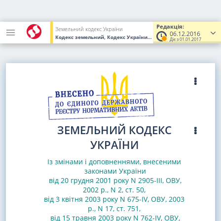
Редакція:
Земельний кодекс України
06.12.2016
Кодекс земельний, Кодекс України
від 25.10.2001
№ 2768-III
(Ув
Діє з 01.01.2017
ЗЕМЕЛЬНИЙ КОДЕКС
УКРАЇНИ
Із змінами і доповненнями, внесеними
законами
України
від 20 грудня 2001 року N 2905-III, ОВУ,
2002 р., N 2, ст. 50
,
від 3 квітня 2003 року N 675-IV, ОВУ, 2003
р., N 17, ст. 751
,
від 15 травня 2003 року N 762-IV, ОВУ,