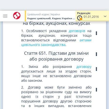
вирішені судом у випадках, встановлених
за домовленістю сторін або законом.
Редакція:
Цивільний кодекс України
Стаття 650. Укладення договорів
01.01.2016
Кодекс цивільний, Кодекс України
від 16.01.2003
№ 435-IV
(Ува
на біржах, аукціонах, конкурсах
1. Особливості укладення
договорів
на
біржах, аукціонах, конкурсах тощо
встановлюються відповідними
актами
цивільного законодавства
.
Стаття 651. Підстави для зміни
або розірвання договору
1. Зміна або розірвання
договору
допускається лише за згодою сторін,
якщо інше не встановлено договором
або законом.
2. Договір може бути змінено або
розірвано за рішенням суду на вимогу
однієї із сторін у разі істотного
порушення договору другою стороною
та в інших випадках, встановлених