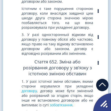
договором або законом.
Істотним є таке порушення стороною
договору, коли внаслідок завданої цим
шкоди друга сторона значною мірою
позбавляється того, на що вона
розраховувала при укладенні договору.
3. У разі односторонньої відмови від
договору у повному обсязі або частково,
якщо право на таку відмову встановлено
договором або законом, договір є
відповідно розірваним або зміненим.
Стаття 652. Зміна або
розірвання договору у зв'язку з
істотною зміною обставин
1. У разі істотної зміни обставин, якими
сторони керувалися при укладенні
договору
, договір може бути змінений
або розірваний за згодою сторін, якщо
інше не встановлено договором або не
випливає із суті
зобов'язання
.