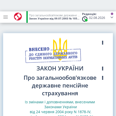
Редакція:
Про загальнообов'язкове державне пенсійне страхування
02.08.2026
Закон України
від 09.07.2003
№ 1058-IV
(Статус:
Чинний)
ЗАКОН УКРАЇНИ
Про загальнообов'язкове
державне пенсійне
страхування
Із змінами і доповненнями, внесеними
Законами України
від 24 червня 2004 року N 1878-IV,