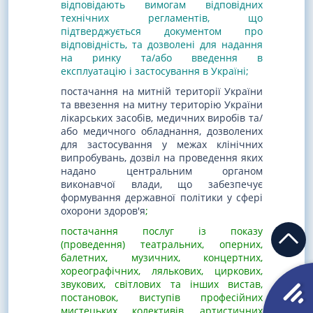
відповідають вимогам відповідних
технічних регламентів, що
підтверджується документом про
відповідність, та дозволені для надання
на ринку та/або введення в
експлуатацію і застосування в Україні;
постачання на митній території України
та ввезення на митну територію України
лікарських засобів, медичних виробів та/
або медичного обладнання, дозволених
для застосування у межах клінічних
випробувань, дозвіл на проведення яких
надано центральним органом
виконавчої влади, що забезпечує
формування державної політики у сфері
охорони здоров'я
;
постачання послуг із показу
(проведення) театральних, оперних,
балетних, музичних, концертних,
хореографічних, лялькових, циркових,
звукових, світлових та інших вистав,
постановок, виступів професійних
мистецьких колективів, артистичних