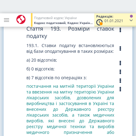
від 16.07.2015 р. N 643-VIII
,
від 24.12.2015 р. N 909-VIII
,
від 06.10.2016 р. N 1665-VIII
,
Редакція:
від 21.12.2016 р. N 1797-VIII
)
Податковий кодекс України
01.01.2021
Кодекс податковий, Кодекс України
від 02.12.2010
№ 2755-VI
(У
Стаття 193. Розміри ставок
податку
193.1. Ставки податку встановлюються
від бази оподаткування в таких розмірах:
а) 20 відсотків;
б) 0 відсотків;
в) 7 відсотків по операціях з:
постачання на митній території України
та ввезення на митну територію України
лікарських засобів, дозволених для
виробництва і застосування в Україні та
внесених до Державного реєстру
лікарських засобів, а також медичних
виробів, які внесені до Державного
реєстру медичної техніки та виробів
медичного призначення або