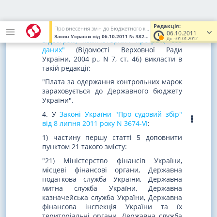
3. Частину третю
статті 7 Закону України
"Про розповсюдження примірників
Редакція:
Про внесення змін до Бюджетного кодексу України та деяких інших законодавчих актів України
аудіовізуальних творів, фонограм,
06.10.2011
Закон України
від 06.10.2011
№ 3828-VI
(Увага! Попередня реда
Діє з 01.01.2012
відеограм, комп'ютерних програм, баз
даних"
(Відомості Верховної Ради
України, 2004 р., N 7, ст. 46) викласти в
такій редакції:
"Плата за одержання контрольних марок
зараховується до Державного бюджету
України".
4. У
Законі України "Про судовий збір"
від 8 липня 2011 року N 3674-VI
:
1) частину першу статті 5 доповнити
пунктом 21 такого змісту:
"21) Міністерство фінансів України,
місцеві фінансові органи, Державна
податкова служба України, Державна
митна служба України, Державна
казначейська служба України, Державна
фінансова інспекція України та їх
територіальні органи, Державна служба