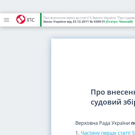
Про внесення зміни до статті 5 Закону України "Про судов
ІПС
Закон України
від 23.12.2011
№ 4289-VI
(Статус:
Чинний)
Про внесенн
судовий збі
Верховна Рада України
п
1.
Частину першу статті 5