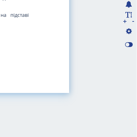
на підставі
-
+