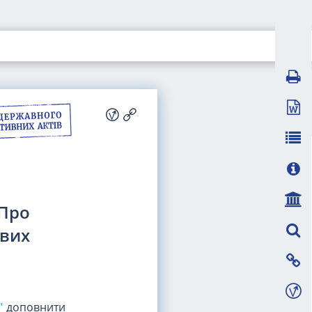
"Про
ових
"
доповнити