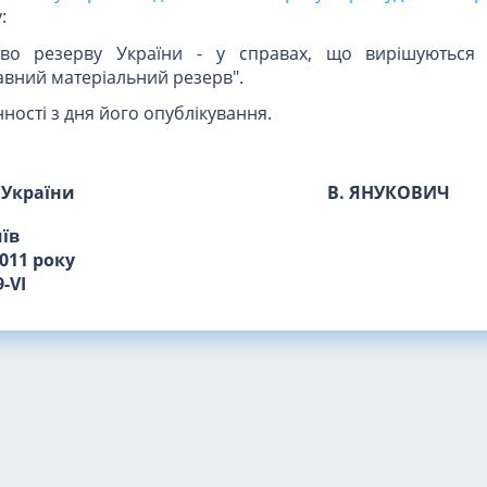
:
тво резерву України - у справах, що вирішуються 
авний матеріальний резерв".
ності з дня його опублікування.
 України
В. ЯНУКОВИЧ
иїв
011 року
-VI