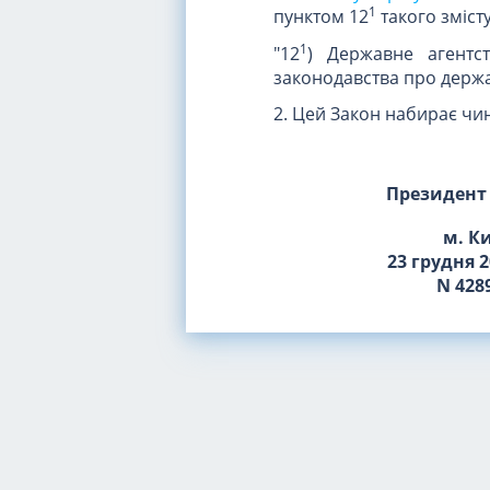
1
пунктом 12
такого змісту
1
"12
) Державне агентс
законодавства про держ
2. Цей Закон набирає чин
Президент
м. К
23 грудня 2
N 4289