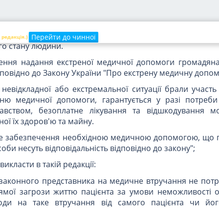
німізацію наслідків впливу такого стану на її здоров'я";
 в такій редакції:
ов'язані невідкладно надавати необхідну медичну допо
Перейти до чинної
 редакція.)
о стану людини.
чення надання екстреної медичної допомоги громадян
повідно до Закону України "Про екстрену медичну допом
 невідкладної або екстремальної ситуації брали участь
ню медичної допомоги, гарантується у разі потреби
авством, безоплатне лікування та відшкодування м
ої їх здоров'ю та майну.
сне забезпечення необхідною медичною допомогою, що 
соби несуть відповідальність відповідно до закону";
 викласти в такій редакції:
 законного представника на медичне втручання не потр
рямої загрози життю пацієнта за умови неможливості 
оди на таке втручання від самого пацієнта чи йо