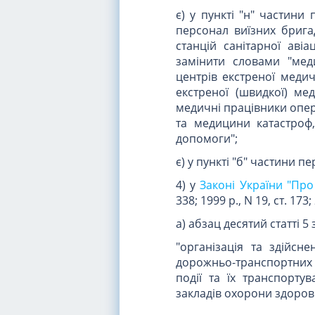
є) у пункті "н" частини 
персонал виїзних бригад
станцій санітарної авіа
замінити словами "мед
центрів екстреної меди
екстреної (швидкої) ме
медичні працівники опер
та медицини катастроф,
допомоги";
є) у пункті "б" частини п
4) у
Законі України "Про
338; 1999 р., N 19, ст. 173; 
а) абзац десятий статті 
"організація та здійсн
дорожньо-транспортних
події та їх транспорт
закладів охорони здоров'