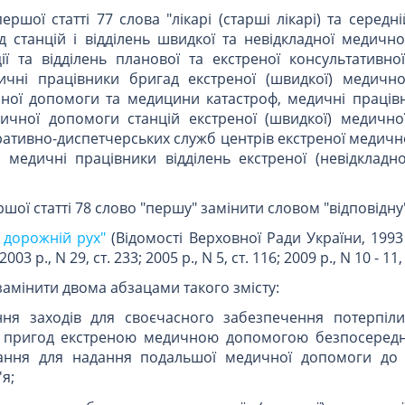
першої статті 77 слова "лікарі (старші лікарі) та серед
 станцій і відділень швидкої та невідкладної медично
ції та відділень планової та екстреної консультативн
ичні працівники бригад екстреної (швидкої) медичн
чної допомоги та медицини катастроф, медичні праців
дичної допомоги станцій екстреної (швидкої) медично
ативно-диспетчерських служб центрів екстреної медичн
 медичні працівники відділень екстреної (невідкладно
ершої статті 78 слово "першу" замінити словом "відповідну
 дорожній рух"
(Відомості Верховної Ради України, 1993 р
2003 р., N 29, ст. 233; 2005 р., N 5, ст. 116; 2009 р., N 10 - 11, 
5 замінити двома абзацами такого змісту:
ення заходів для своєчасного забезпечення потерпіли
 пригод екстреною медичною допомогою безпосередн
ування для надання подальшої медичної допомоги до 
я;