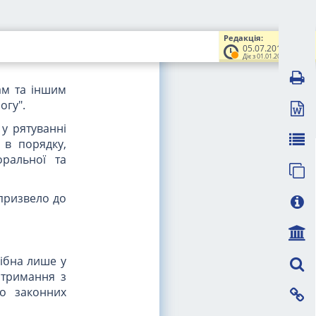
Редакція:
05.07.2012
могу у разі
Діє з 01.01.2013
ам та іншим
огу".
 у рятуванні
 в порядку,
оральної та
призвело до
ібна лише у
отримання з
го законних