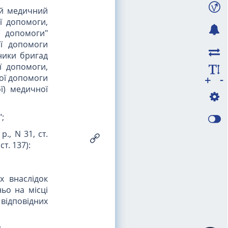
ній медичний
ї допомоги,
ої допомоги"
ої допомоги
ники бригад
ї допомоги,
-
ої допомоги
+
ї) медичної
";
., N 31, ст.
ст. 137):
х внаслідок
ьо на місці
відповідних