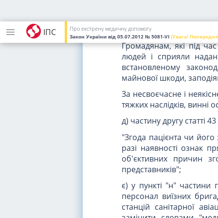
виникнення невідкладног
Організація та забезпе
особам здійснюються від
Про екстрену медичну допомогу
ІПС
Закон України
від 05.07.2012
№ 5081-VI
(Увага! Попередня
Громадянам, які під час
людей і сприяли надан
встановленому законод
майнової шкоди, заподіян
За несвоєчасне і неякі
тяжких наслідків, винні о
д) частину другу статті 43
"Згода пацієнта чи його
разі наявності ознак п
об'єктивних причин зг
представників";
є) у пункті "н" частини 
персонал виїзних бригад
станцій санітарної авіа
замінити словами "мед