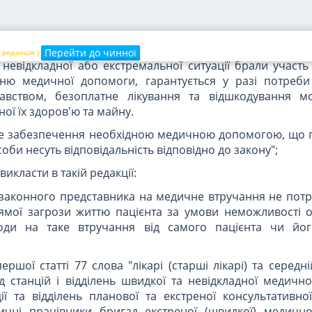
о стану людини.
чення надання екстреної медичної допомоги громадян
повідно до Закону України "Про екстрену медичну допом
Перейти до чинної
 редакція.)
 невідкладної або екстремальної ситуації брали участь
ню медичної допомоги, гарантується у разі потреби
авством, безоплатне лікування та відшкодування м
ої їх здоров'ю та майну.
сне забезпечення необхідною медичною допомогою, що 
соби несуть відповідальність відповідно до закону";
 викласти в такій редакції:
 законного представника на медичне втручання не потр
рямої загрози життю пацієнта за умови неможливості 
оди на таке втручання від самого пацієнта чи йо
першої статті 77 слова "лікарі (старші лікарі) та серед
 станцій і відділень швидкої та невідкладної медично
ції та відділень планової та екстреної консультативн
ичні працівники бригад екстреної (швидкої) медичн