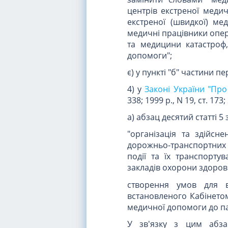
центрів екстреної меди
екстреної (швидкої) ме
медичні працівники опер
та медицини катастроф,
допомоги";
є) у пункті "б" частини п
4) у
Законі України "Про
338; 1999 р., N 19, ст. 173; 
а) абзац десятий статті 
"організація та здійсн
дорожньо-транспортних
події та їх транспорт
закладів охорони здоров'
створення умов для в
встановленого Кабінетом
медичної допомоги до па
У зв'язку з цим абза