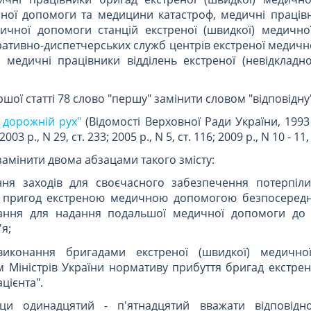
чної допомоги та медицини катастроф, медичні праців
дичної допомоги станцій екстреної (швидкої) медично
ативно-диспетчерських служб центрів екстреної медичн
 медичні працівники відділень екстреної (невідкладно
ершої статті 78 слово "першу" замінити словом "відповідну
 дорожній рух"
(Відомості Верховної Ради України, 1993 р
2003 р., N 29, ст. 233; 2005 р., N 5, ст. 116; 2009 р., N 10 - 11, 
5 замінити двома абзацами такого змісту:
ення заходів для своєчасного забезпечення потерпіли
 пригод екстреною медичною допомогою безпосередн
ування для надання подальшої медичної допомоги до 
я;
иконання бригадами екстреної (швидкої) медично
 Міністрів України нормативу прибуття бригад екстрен
цієнта".
ци одинадцятий - п'ятнадцятий вважати відповідн