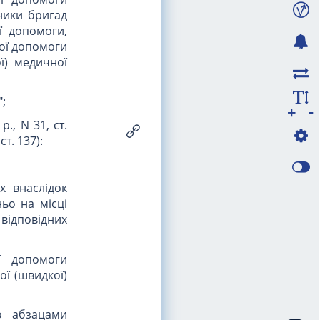
ники бригад
ї допомоги,
ої допомоги
ї) медичної
";
-
+
., N 31, ст.
ст. 137):
х внаслідок
ьо на місці
відповідних
ї допомоги
ої (швидкої)
о абзацами