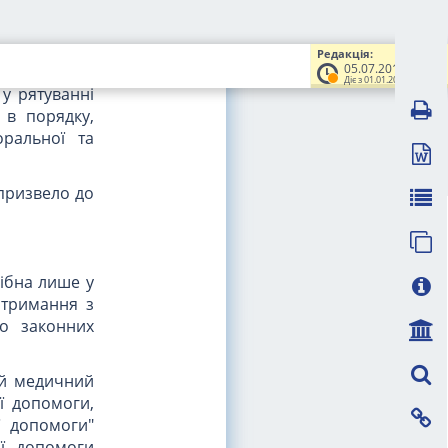
ам та іншим
Редакція:
огу".
05.07.2012
Діє з 01.01.2013
 у рятуванні
 в порядку,
оральної та
призвело до
ібна лише у
отримання з
го законних
ній медичний
ї допомоги,
ої допомоги"
ої допомоги