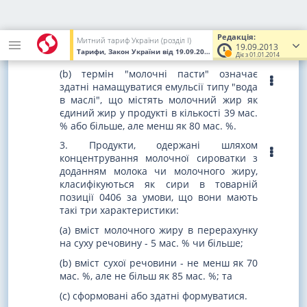
%. Вершкове масло не містить доданих
емульгаторів, але може містити хлорид
натрію, харчові барвники,
Редакція:
нейтралізувальні солі та нешкідливі
Митний тариф України (розділ I)
19.09.2013
Тарифи, Закон України
від 19.09.2013
№ 584-VII
(Увага! Поперед
культури молочнокислих бактерій;
Діє з 01.01.2014
(b) термін "молочні пасти" означає
здатні намащуватися емульсії типу "вода
в маслі", що містять молочний жир як
єдиний жир у продукті в кількості 39 мас.
% або більше, але менш як 80 мас. %.
3. Продукти, одержані шляхом
концентрування молочної сироватки з
доданням молока чи молочного жиру,
класифікуються як сири в товарній
позиції 0406 за умови, що вони мають
такі три характеристики:
(a) вміст молочного жиру в перерахунку
на суху речовину - 5 мас. % чи більше;
(b) вміст сухої речовини - не менш як 70
мас. %, але не більш як 85 мас. %; та
(c) сформовані або здатні формуватися.