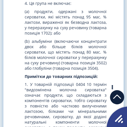
4. Ця група не включає:
(a) продукти, одержані з молочної
сироватки, які містять понад 95 мас. %
лактози, вираженої як безводна лактоза,
у перерахунку на суху речовину (товарна
позиція 1702); або
(b) альбуміни (включаючи концентрати
двох або більше білків молочної
сироватки, що містять понад 80 мас. %
білків молочної сироватки у перерахунку
на суху речовину) (товарна позиція 3502)
або глобуліни (товарна позиція 3504).
Примітки до товарних підпозицій:
1. У товарній підпозиції 0404 10 термін
"видозмінена молочна сироватка"
означає продукти, що складаються з
компонентів сироватки, тобто сироватку
з повністю або частково вилученими
лактозою, білками чи мінеральними
речовинами, сироватку, до якої додані
натуральні компоненти молочної