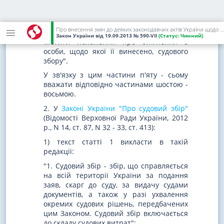
змісту:
"Постанова суду (судді) про накладення
Про внесення змін до деяких законодавчих актів України щодо сплати судового збору
адміністративного стягнення повинна
Закон України
від 19.09.2013
№ 590-VII
(Статус:
Чинний)
містити положення про стягнення з
особи, щодо якої її винесено, судового
збору".
У зв'язку з цим частини п'яту - сьому
вважати відповідно частинами шостою -
восьмою.
2. У
Законі України "Про судовий збір"
(Відомості Верховної Ради України, 2012
р., N 14, ст. 87, N 32 - 33, ст. 413):
1) текст статті 1 викласти в такій
редакції:
"1. Судовий збір - збір, що справляється
на всій території України за подання
заяв, скарг до суду, за видачу судами
документів, а також у разі ухвалення
окремих судових рішень, передбачених
цим Законом. Судовий збір включається
до складу судових витрат";