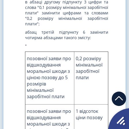
в абзаці другому підпункту 3 цифри та
слова "0,1 розміру мінімальної заробітної
плати" замінити цифрами та словами
"0,2 розміру мінімальної заробітної
плати";
абзац третій підпункту 6 замінити
чотирма абзацами такого змісту:
"
позовної заяви про
0,2 розміру
відшкодування
мінімальної
моральної шкоди з
заробітної
ціною позову до 5
плати
розмірів
мінімальної
заробітної плати
позовної заяви про
1 відсоток
відшкодування
ціни позову
моральної шкоди з