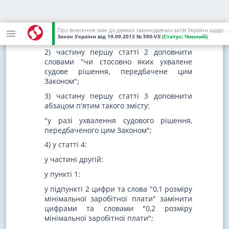
документів, а також у разі ухвалення
окремих судових рішень, передбачених
цим Законом. Судовий збір включається
Про внесення змін до деяких законодавчих актів України щодо сплати судового збору
до складу судових витрат";
Закон України
від 19.09.2013
№ 590-VII
(Статус:
Чинний)
2) частину першу статті 2 доповнити
словами "чи стосовно яких ухвалене
судове рішення, передбачене цим
Законом";
3) частину першу статті 3 доповнити
абзацом п'ятим такого змісту:
"у разі ухвалення судового рішення,
передбаченого цим Законом";
4) у статті 4:
у частині другій:
у пункті 1:
у підпункті 2 цифри та слова "0,1 розміру
мінімальної заробітної плати" замінити
цифрами та словами "0,2 розміру
мінімальної заробітної плати";