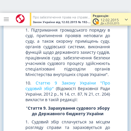
Стаття 157. Забезпечення
охорони та підтримання
Редакція:
Про забезпечення права на справедливий суд
громадського порядку в судах
12.02.2015
Закон України
від 12.02.2015
№ 192-VIII
(Увага! Попередня реда
Діє з 29.03.2015
1. Підтримання громадського порядку в
суді, припинення проявів неповаги до
суду, а також охорону приміщень суду,
органів суддівської системи, виконання
функцій щодо державного захисту суддів,
працівників суду, забезпечення безпеки
учасників судового процесу здійснюють
спеціалізовані підрозділи органів
Міністерства внутрішніх справ України".
10.
Статтю 9 Закону України "Про
судовий збір"
(Відомості Верховної Ради
України, 2012 р., N 14, ст. 87, N 21, ст. 204)
викласти в такій редакції:
"
Стаття 9. Зарахування судового збору
до Державного бюджету України
1. Судовий збір сплачується за місцем
розгляду справи та зараховується до