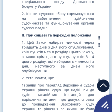
спеціального фонду Державного
бюджету України.
2. Кошти судового збору спрямовуються
на забезпечення здійснення
судочинства та функціонування органів
судової влади".
II. Прикінцеві та перехідні положення
1. Цей Закон набирає чинності через
тридцять днів з дня його опублікування,
крім пунктів 6 та 8 розділу I цього Закону,
а також крім цього пункту, пунктів 3 і 4
цього розділу, які набирають чинності з
дня, наступного за днем його
опублікування.
2. Установити, що:
1) заяви про перегляд Верховним Судом
України рішень судів, що надійшли до
судів касаційних інстанцій для
вирішення питання про допуск справи
до провадження Верховного Суду
України та рішення за якими не було