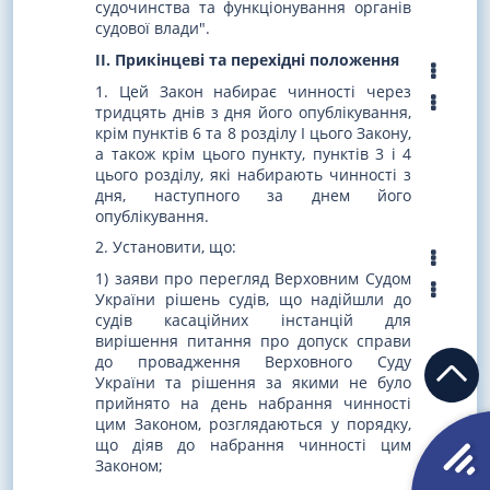
судочинства та функціонування органів
судової влади".
II. Прикінцеві та перехідні положення
1. Цей Закон набирає чинності через
тридцять днів з дня його опублікування,
крім пунктів 6 та 8 розділу I цього Закону,
а також крім цього пункту, пунктів 3 і 4
цього розділу, які набирають чинності з
дня, наступного за днем його
опублікування.
2. Установити, що:
1) заяви про перегляд Верховним Судом
України рішень судів, що надійшли до
судів касаційних інстанцій для
вирішення питання про допуск справи
до провадження Верховного Суду
України та рішення за якими не було
прийнято на день набрання чинності
цим Законом, розглядаються у порядку,
що діяв до набрання чинності цим
Законом;