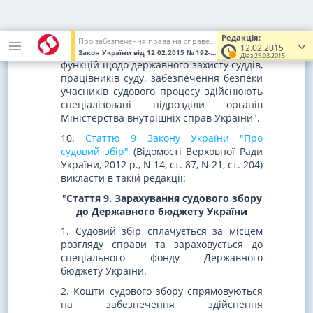
1. Підтримання громадського порядку в
суді, припинення проявів неповаги до
суду, а також охорону приміщень суду,
Редакція:
Про забезпечення права на справедливий суд
12.02.2015
органів суддівської системи, виконання
Закон України
від 12.02.2015
№ 192-VIII
(Увага! Попередня реда
Діє з 29.03.2015
функцій щодо державного захисту суддів,
працівників суду, забезпечення безпеки
учасників судового процесу здійснюють
спеціалізовані підрозділи органів
Міністерства внутрішніх справ України".
10.
Статтю 9 Закону України "Про
судовий збір"
(Відомості Верховної Ради
України, 2012 р., N 14, ст. 87, N 21, ст. 204)
викласти в такій редакції:
"
Стаття 9. Зарахування судового збору
до Державного бюджету України
1. Судовий збір сплачується за місцем
розгляду справи та зараховується до
спеціального фонду Державного
бюджету України.
2. Кошти судового збору спрямовуються
на забезпечення здійснення